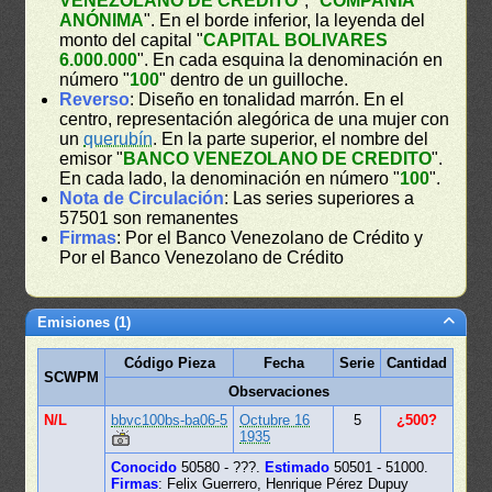
VENEZOLANO DE CREDITO
", "
COMPAÑÍA
ANÓNIMA
". En el borde inferior, la leyenda del
monto del capital "
CAPITAL BOLIVARES
6.000.000
". En cada esquina la denominación en
número "
100
" dentro de un guilloche.
Reverso
: Diseño en tonalidad marrón. En el
centro, representación alegórica de una mujer con
un
querubín
. En la parte superior, el nombre del
emisor "
BANCO VENEZOLANO DE CREDITO
".
En cada lado, la denominación en número "
100
".
Nota de Circulación
: Las series superiores a
57501 son remanentes
Firmas
: Por el Banco Venezolano de Crédito y
Por el Banco Venezolano de Crédito
Emisiones (1)
Código Pieza
Fecha
Serie
Cantidad
SCWPM
Observaciones
N/L
bbvc100bs-ba06-5
Octubre 16
5
¿500?
1935
Conocido
50580 - ???.
Estimado
50501 - 51000.
Firmas
: Felix Guerrero, Henrique Pérez Dupuy