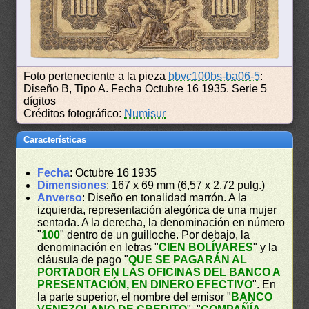
Foto perteneciente a la pieza
bbvc100bs-ba06-5
:
Diseño B, Tipo A. Fecha Octubre 16 1935. Serie 5
dígitos
Créditos fotográfico:
Numisur
Características
Fecha
: Octubre 16 1935
Dimensiones
: 167 x 69 mm (6,57 x 2,72 pulg.)
Anverso
: Diseño en tonalidad marrón. A la
izquierda, representación alegórica de una mujer
sentada. A la derecha, la denominación en número
"
100
" dentro de un guilloche. Por debajo, la
denominación en letras "
CIEN BOLÍVARES
" y la
cláusula de pago "
QUE SE PAGARÁN AL
PORTADOR EN LAS OFICINAS DEL BANCO A
PRESENTACIÓN, EN DINERO EFECTIVO
". En
la parte superior, el nombre del emisor "
BANCO