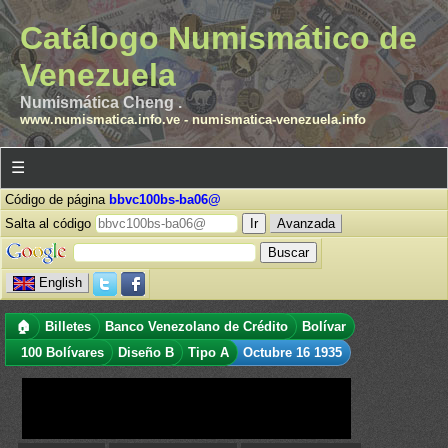
Catálogo Numismático de
Venezuela
Numismática Cheng .
www.numismatica.info.ve
-
numismatica-venezuela.info
☰
Código de página
bbvc100bs-ba06@
Salta al código
Avanzada
English
🏠
Billetes
Banco Venezolano de Crédito
Bolívar
100 Bolívares
Diseño B
Tipo A
Octubre 16 1935