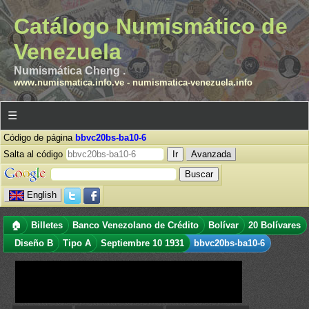
Catálogo Numismático de
Venezuela
Numismática Cheng .
www.numismatica.info.ve
-
numismatica-venezuela.info
☰
Código de página
bbvc20bs-ba10-6
Salta al código
Avanzada
English
🏠
Billetes
Banco Venezolano de Crédito
Bolívar
20 Bolívares
Diseño B
Tipo A
Septiembre 10 1931
bbvc20bs-ba10-6