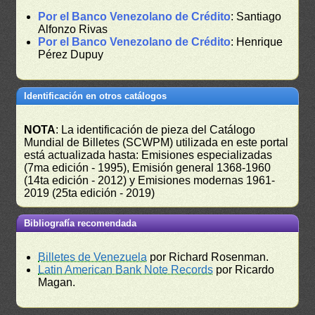
Por el Banco Venezolano de Crédito
: Santiago
Alfonzo Rivas
Por el Banco Venezolano de Crédito
: Henrique
Pérez Dupuy
Identificación en otros catálogos
NOTA
: La identificación de pieza del Catálogo
Mundial de Billetes (SCWPM) utilizada en este portal
está actualizada hasta: Emisiones especializadas
(7ma edición - 1995), Emisión general 1368-1960
(14ta edición - 2012) y Emisiones modernas 1961-
2019 (25ta edición - 2019)
Bibliografía recomendada
Billetes de Venezuela
por Richard Rosenman.
Latin American Bank Note Records
por Ricardo
Magan.