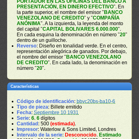
PORTADOR EN LAS OFICINAS DEL BANCO A
PRESENTACIÓN, EN DINERO EFECTIVO
". En
la parte superior, el nombre del emisor "
BANCO
VENEZOLANO DE CREDITO
" y "
COMPAÑÍA
ANÓNIMA
". A la izquierda, la leyenda del monto
del capital "
CAPITAL BOLIVARES 6.000.000
".
En cada esquina la denominación en número "
20
"
dentro de un guilloche.
Reverso
: Diseño en tonalidad verde. En el centro,
representación alegórica de ganados. Por debajo,
el nombre del emisor "
BANCO VENEZOLANO
DE CREDITO
". En cada lado, la denominación en
número "
20
".
Características
Código de identificación
:
bbvc20bs-ba10-6
Tipo de pieza
: Billete emitido
Fecha
:
Septiembre 10 1931
Serie
:
6
.
6
dígitos
Cantidad
: 500
(estimada)
.
Impresor
: Waterlow & Sons Limited, Londres
Intervalo de la serie
:
Desconocido
.
Estimado