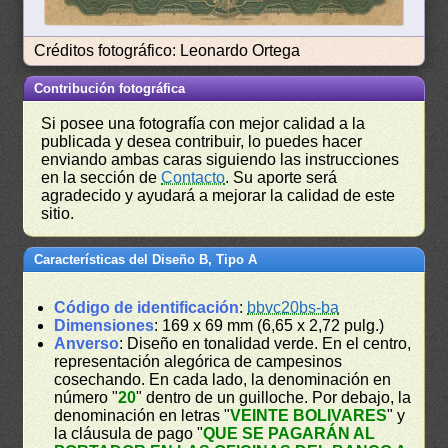
Créditos fotográfico: Leonardo Ortega
Contribución fotográfica
Si posee una fotografía con mejor calidad a la
publicada y desea contribuir, lo puedes hacer
enviando ambas caras siguiendo las instrucciones
en la sección de
Contacto
. Su aporte será
agradecido y ayudará a mejorar la calidad de este
sitio.
Características del Diseño B, Tipo A
Código de identificación
:
bbvc20bs-ba
Dimensiones
: 169 x 69 mm (6,65 x 2,72 pulg.)
Anverso
: Diseño en tonalidad verde. En el centro,
representación alegórica de campesinos
cosechando. En cada lado, la denominación en
número "
20
" dentro de un guilloche. Por debajo, la
denominación en letras "
VEINTE BOLIVARES
" y
la cláusula de pago "
QUE SE PAGARÁN AL