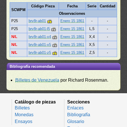
Código Pieza
Fecha
Serie
Cantidad
SCWPM
Observaciones
P25
brv8r-ab01
Enero 15 1861
-
-
P25
brv8r-ab01-l5
Enero 15 1861
L,5
-
N/L
brv8r-ab01-x4
Enero 15 1861
X,4
-
N/L
brv8r-ab01-x5
Enero 15 1861
X,5
-
N/L
brv8r-ab01-z5
Enero 15 1861
Z,5
-
Bibliografía recomendada
Billetes de Venezuela
por Richard Rosenman.
Catálogo de piezas
Secciones
Billetes
Enlaces
Monedas
Bibliografía
Ensayos
Glosario