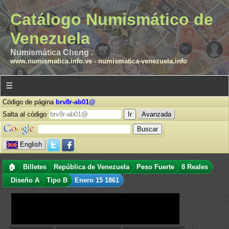
Catálogo Numismático de
Venezuela
Numismática Cheng .
www.numismatica.info.ve
-
numismatica-venezuela.info
☰
Código de página
brv8r-ab01@
Salta al código
Avanzada
English
🏠
Billetes
República de Venezuela
Peso Fuerte
8 Reales
Diseño A
Tipo B
Enero 15 1861