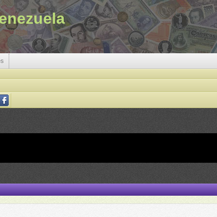
enezuela
es