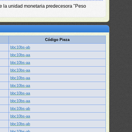
de la unidad monetaria predecesora "Peso
Código Pieza
bbc10bs-ab
bbc10bs-aa
bbc10bs-aa
bbc10bs-aa
bbc10bs-aa
bbc10bs-aa
bbc10bs-aa
bbc10bs-aa
bbc10bs-ab
bbc10bs-aa
bbc10bs-ab
bbc10bs-ab