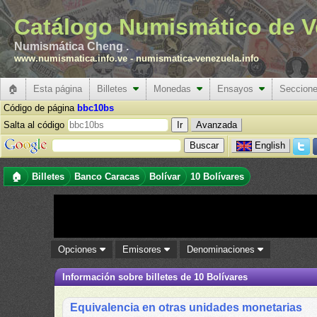
Catálogo Numismático de V
Numismática Cheng .
www.numismatica.info.ve
-
numismatica-venezuela.info
🏠
Esta página
Billetes
Monedas
Ensayos
Seccion
Código de página
bbc10bs
Salta al código
Avanzada
English
🏠
Billetes
Banco Caracas
Bolívar
10 Bolívares
Opciones
Emisores
Denominaciones
Información sobre billetes de 10 Bolívares
Equivalencia en otras unidades monetarias