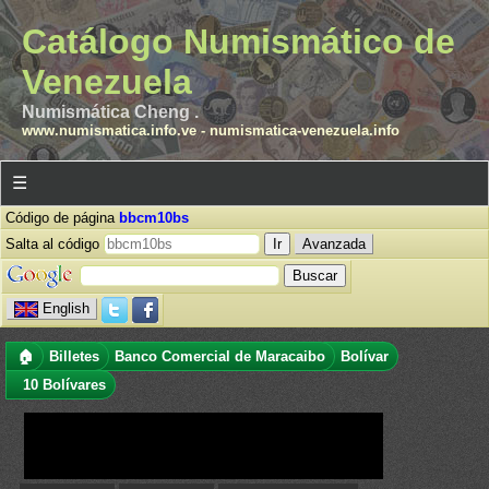
Catálogo Numismático de
Venezuela
Numismática Cheng .
www.numismatica.info.ve
-
numismatica-venezuela.info
☰
Código de página
bbcm10bs
Salta al código
Avanzada
English
🏠
Billetes
Banco Comercial de Maracaibo
Bolívar
10 Bolívares