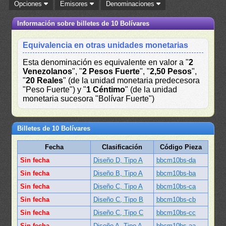
Opciones
Emisores
Denominaciones
Información sobre billetes de 10 Bolívares
Equivalencia en otras unidades monetarias
Esta denominación es equivalente en valor a "
2
Venezolanos
", "
2 Pesos Fuerte
", "
2,50 Pesos
",
"
20 Reales
" (de la unidad monetaria predecesora
"Peso Fuerte") y "
1 Céntimo
" (de la unidad
monetaria sucesora "Bolívar Fuerte")
Billetes de 10 Bolívares
Fecha
Clasificación
Código Pieza
Sin fecha
Diseño D, Tipo A
bbcm10bs-da
Sin fecha
Diseño B, Tipo A
bbcm10bs-ba
Sin fecha
Diseño C, Tipo A
bbcm10bs-ca
Sin fecha
Diseño C, Tipo B
bbcm10bs-cb
Sin fecha
Diseño C, Tipo C
bbcm10bs-cc
Sin fecha
Diseño A, Tipo A
bbcm10bs-aa