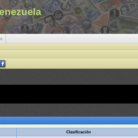
enezuela
es
Clasificación