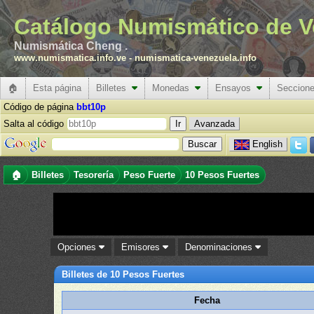
Catálogo Numismático de V
Numismática Cheng .
www.numismatica.info.ve
-
numismatica-venezuela.info
🏠
Esta página
Billetes
Monedas
Ensayos
Seccion
Código de página
bbt10p
Salta al código
Avanzada
English
🏠
Billetes
Tesorería
Peso Fuerte
10 Pesos Fuertes
Opciones
Emisores
Denominaciones
Billetes de 10 Pesos Fuertes
Fecha