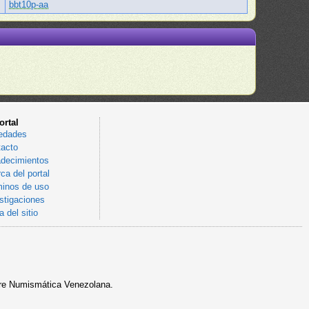
bbt10p-aa
ortal
edades
acto
decimientos
ca del portal
inos de uso
stigaciones
 del sitio
sobre Numismática Venezolana.