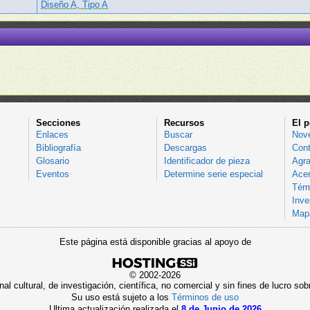
Diseño A, Tipo A
Secciones
Recursos
El p
Enlaces
Buscar
Nov
Bibliografía
Descargas
Cont
Glosario
Identificador de pieza
Agra
Eventos
Determine serie especial
Acer
Térm
Inve
Mapa
Este página está disponible gracias al apoyo de
© 2002-2026
al cultural, de investigación, científica, no comercial y sin fines de lucro 
Su uso está sujeto a los
Términos de uso
Ultima actualización realizada el
8 de Junio de 2026