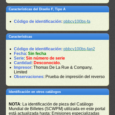
Características del Diseño F, Tipo A
Código de identificación
:
pbbcv100bs-fa
Características
Código de identificación
:
pbbcv100bs-fap2
Fecha
:
Sin fecha
Serie
:
Sin número de serie
Cantidad
:
Desconocido
.
Impresor
: Thomas De La Rue & Company,
Limited
Observaciones
: Prueba de impresión del reverso
Identificación en otros catálogos
NOTA
: La identificación de pieza del Catálogo
Mundial de Billetes (SCWPM) utilizada en este portal
está actualizada hasta: Emisiones especializadas