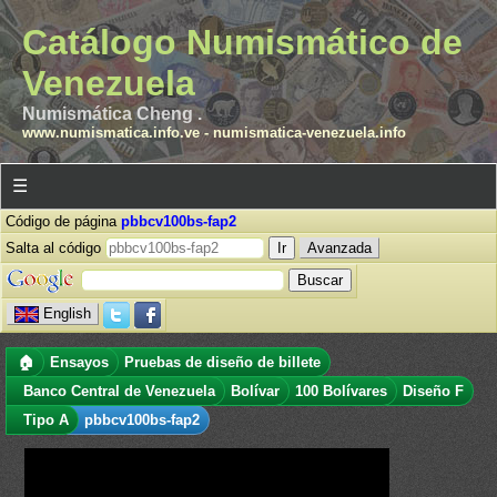
Catálogo Numismático de
Venezuela
Numismática Cheng .
www.numismatica.info.ve
-
numismatica-venezuela.info
☰
Código de página
pbbcv100bs-fap2
Salta al código
Avanzada
English
🏠
Ensayos
Pruebas de diseño de billete
Banco Central de Venezuela
Bolívar
100 Bolívares
Diseño F
Tipo A
pbbcv100bs-fap2