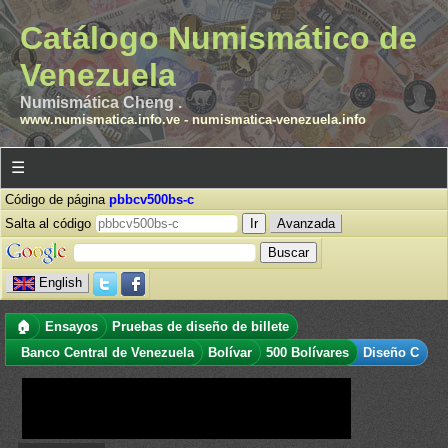
Catálogo Numismático de
Venezuela
Numismática Cheng .
www.numismatica.info.ve
-
numismatica-venezuela.info
☰
Código de página
pbbcv500bs-c
Salta al código
Avanzada
English
🏠
Ensayos
Pruebas de diseño de billete
Banco Central de Venezuela
Bolívar
500 Bolívares
Diseño C