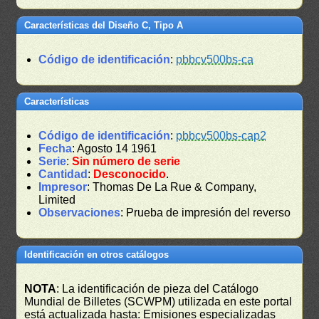
Características del Diseño C, Tipo A
Código de identificación
:
pbbcv500bs-ca
Características
Código de identificación
:
pbbcv500bs-cap2
Fecha
: Agosto 14 1961
Serie
:
Sin número de serie
Cantidad
:
Desconocido
.
Impresor
: Thomas De La Rue & Company,
Limited
Observaciones
: Prueba de impresión del reverso
Identificación en otros catálogos
NOTA
: La identificación de pieza del Catálogo
Mundial de Billetes (SCWPM) utilizada en este portal
está actualizada hasta: Emisiones especializadas