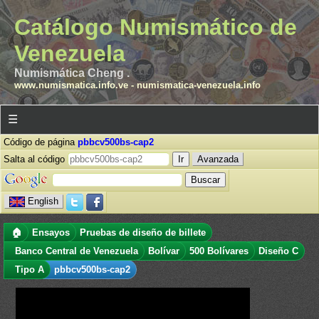
Catálogo Numismático de
Venezuela
Numismática Cheng .
www.numismatica.info.ve
-
numismatica-venezuela.info
☰
Código de página
pbbcv500bs-cap2
Salta al código
Avanzada
English
🏠
Ensayos
Pruebas de diseño de billete
Banco Central de Venezuela
Bolívar
500 Bolívares
Diseño C
Tipo A
pbbcv500bs-cap2