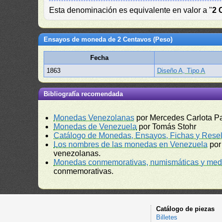
Esta denominación es equivalente en valor a "
2 
Ensayos de moneda de 2 Centavos (Peso)
Fecha
1863
Diseño A, Tipo A
Bibliografía recomendada
Monedas Venezolanas
por Mercedes Carlota P
Monedas de Venezuela
por Tomás Stohr
Catálogo de Monedas, Ensayos, Fichas y Resel
Los nombres de las monedas en Venezuela
por
venezolanas.
Monedas conmemorativas, numismáticas y meda
conmemorativas.
Catálogo de piezas
Billetes