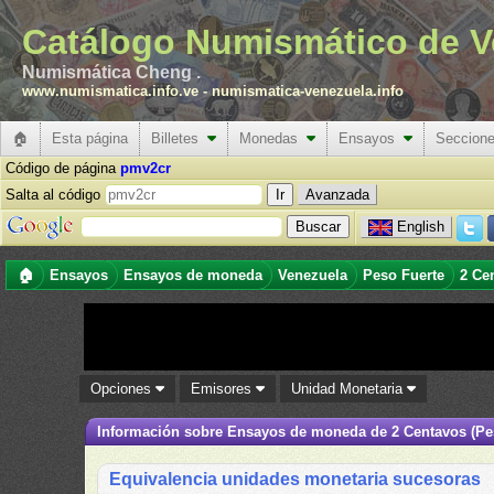
Catálogo Numismático de V
Numismática Cheng .
www.numismatica.info.ve
-
numismatica-venezuela.info
🏠
Esta página
Billetes
Monedas
Ensayos
Seccion
Código de página
pmv2cr
Salta al código
Avanzada
English
🏠
Ensayos
Ensayos de moneda
Venezuela
Peso Fuerte
2 Ce
Opciones
Emisores
Unidad Monetaria
Información sobre Ensayos de moneda de 2 Centavos (Pe
Equivalencia unidades monetaria sucesoras