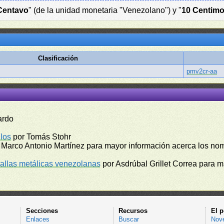
Centavo
" (de la unidad monetaria "Venezolano") y "
10 Centim
Clasificación
pmv2cr-aa
ardo
los
por Tomás Stohr
 Marco Antonio Martínez para mayor información acerca los no
llas metálicas venezolanas
por Asdrúbal Grillet Correa para 
Secciones
Recursos
El p
Enlaces
Buscar
Nov