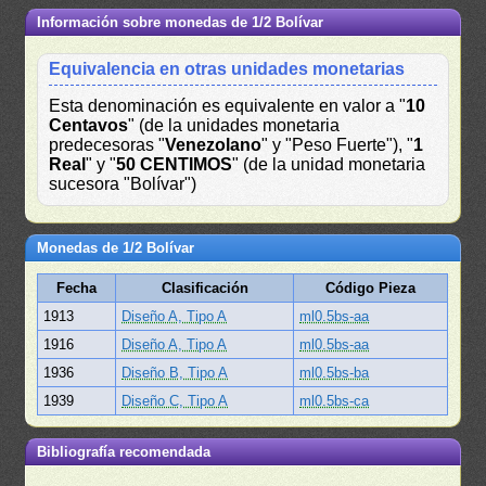
Información sobre monedas de 1/2 Bolívar
Equivalencia en otras unidades monetarias
Esta denominación es equivalente en valor a "
10
Centavos
" (de la unidades monetaria
predecesoras "
Venezolano
" y "Peso Fuerte"), "
1
Real
" y "
50 CENTIMOS
" (de la unidad monetaria
sucesora "Bolívar")
Monedas de 1/2 Bolívar
Fecha
Clasificación
Código Pieza
1913
Diseño A, Tipo A
ml0.5bs-aa
1916
Diseño A, Tipo A
ml0.5bs-aa
1936
Diseño B, Tipo A
ml0.5bs-ba
1939
Diseño C, Tipo A
ml0.5bs-ca
Bibliografía recomendada