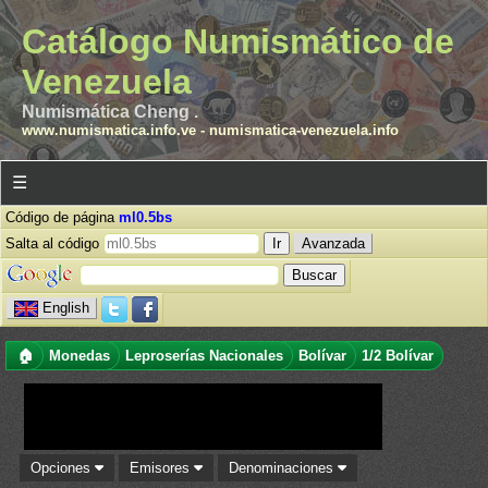
Catálogo Numismático de
Venezuela
Numismática Cheng .
www.numismatica.info.ve
-
numismatica-venezuela.info
☰
Código de página
ml0.5bs
Salta al código
Avanzada
English
🏠
Monedas
Leproserías Nacionales
Bolívar
1/2 Bolívar
Opciones
Emisores
Denominaciones