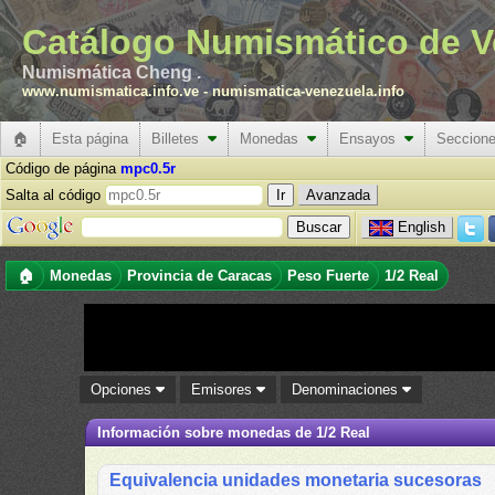
Catálogo Numismático de V
Numismática Cheng .
www.numismatica.info.ve
-
numismatica-venezuela.info
🏠
Esta página
Billetes
Monedas
Ensayos
Seccion
Código de página
mpc0.5r
Salta al código
Avanzada
English
🏠
Monedas
Provincia de Caracas
Peso Fuerte
1/2 Real
Opciones
Emisores
Denominaciones
Información sobre monedas de 1/2 Real
Equivalencia unidades monetaria sucesoras