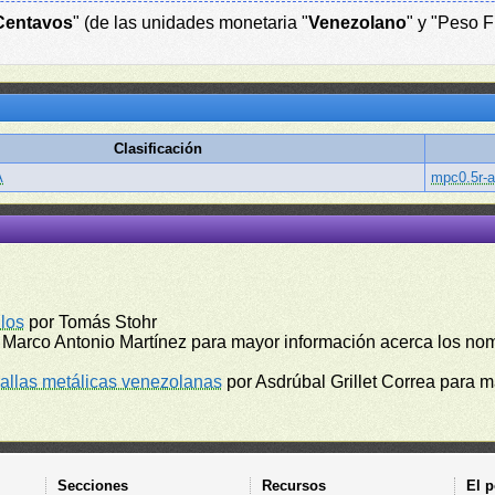
Centavos
" (de las unidades monetaria "
Venezolano
" y "Peso F
Clasificación
A
mpc0.5r-
los
por Tomás Stohr
 Marco Antonio Martínez para mayor información acerca los no
llas metálicas venezolanas
por Asdrúbal Grillet Correa para 
Secciones
Recursos
El p