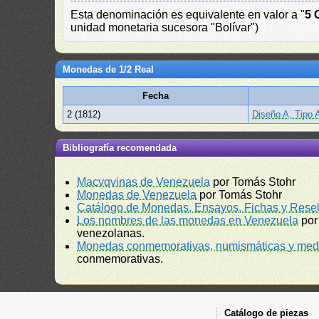
Esta denominación es equivalente en valor a "
5 
unidad monetaria sucesora "Bolívar")
Monedas de 1/2 Real
Fecha
2 (1812)
Diseño A, Tipo 
Bibliografía recomendada
Macvqvinas de Venezuela
por Tomás Stohr
Monedas de Venezuela
por Tomás Stohr
Catálogo de Monedas, Ensayos, Fichas y Resel
Los nombres de las monedas en Venezuela
por
venezolanas.
Monedas conmemorativas, numismáticas y meda
conmemorativas.
Catálogo de piezas