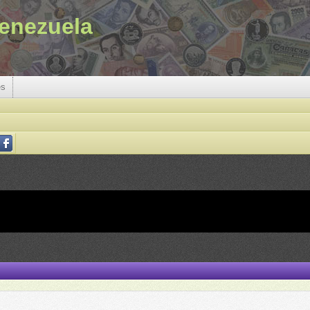
enezuela
es