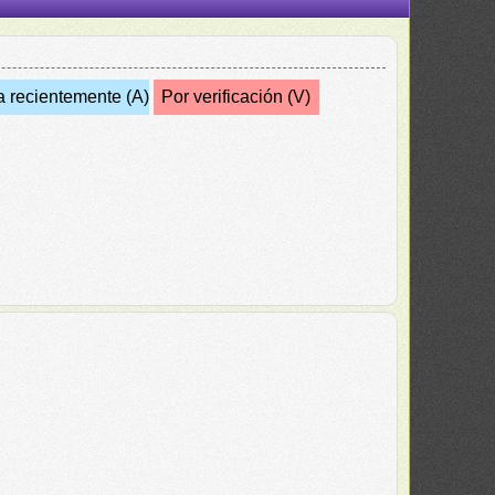
a recientemente (A)
Por verificación (V)