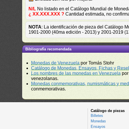
N/L
No listado en el Catálogo Mundial de Mone
¿ XX.XXX.XXX ?
Cantidad estimada, no confirm
NOTA
: La identificación de pieza del Catálogo 
1901-2000 (40ma edición - 2013) y 2001-2019 (13
Bibliografía recomendada
Monedas de Venezuela
por Tomás Stohr
Catálogo de Monedas, Ensayos, Fichas y Resel
Los nombres de las monedas en Venezuela
por
venezolanas.
Monedas conmemorativas, numismáticas y meda
conmemorativas.
Catálogo de piezas
Billetes
Monedas
Ensayos