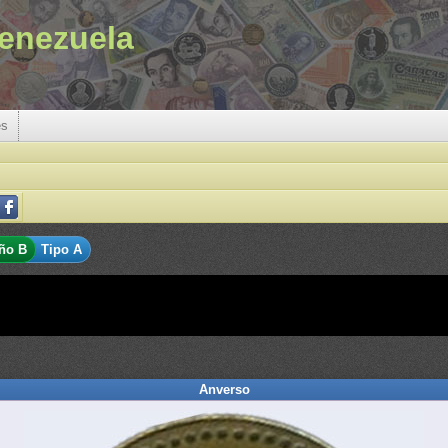
enezuela
es
ño B
Tipo A
Anverso