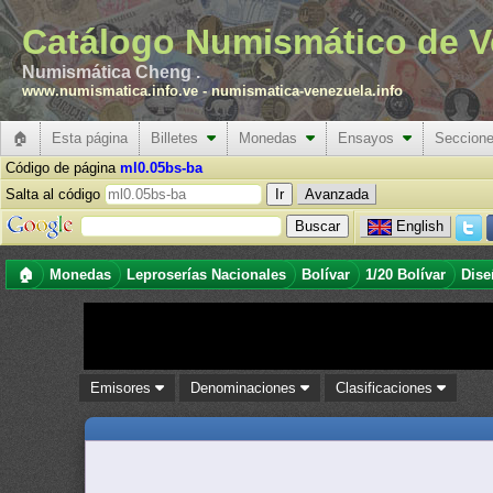
Catálogo Numismático de V
Numismática Cheng .
www.numismatica.info.ve
-
numismatica-venezuela.info
🏠
Esta página
Billetes
Monedas
Ensayos
Seccion
Código de página
ml0.05bs-ba
Salta al código
Avanzada
English
🏠
Monedas
Leproserías Nacionales
Bolívar
1/20 Bolívar
Dise
Emisores
Denominaciones
Clasificaciones