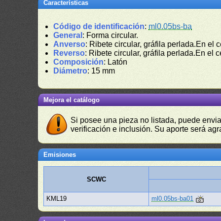
Características
Código de identificación
:
ml0.05bs-ba
General
: Forma circular.
Anverso
: Ribete circular, gráfila perlada.En el c
Reverso
: Ribete circular, gráfila perlada.En el c
Composición
: Latón
Diámetro
: 15 mm
Mejora el catálogo
Si posee una pieza no listada, puede envia
verificación e inclusión. Su aporte será agr
Emisiones
SCWC
KML19
ml0.05bs-ba01