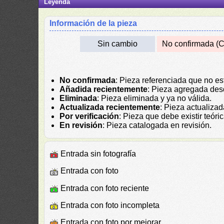
Leyenda
Información de la pieza
Sin cambio
No confirmada (C
No confirmada
: Pieza referenciada que no es
Añadida recientemente
: Pieza agregada des
Eliminada
: Pieza eliminada y ya no válida.
Actualizada recientemente
: Pieza actualiza
Por verificación
: Pieza que debe existir teór
En revisión
: Pieza catalogada en revisión.
Entrada sin fotografía
Entrada con foto
Entrada con foto reciente
Entrada con foto incompleta
Entrada con foto por mejorar