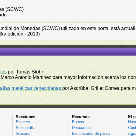
das (SCWC)
ado
Mundial de Monedas (SCWC) utilizada en este portal está actual
ra edición - 2019)
los
por Tomás Stohr
 Marco Antonio Martínez para mayor información acerca los no
llas metálicas venezolanas
por Asdrúbal Grillet Correa para 
Secciones
Recursos
El p
Enlaces
Buscar
Nov
Bibliografía
Descargas
Cont
Glosario
Identificador de pieza
Agra