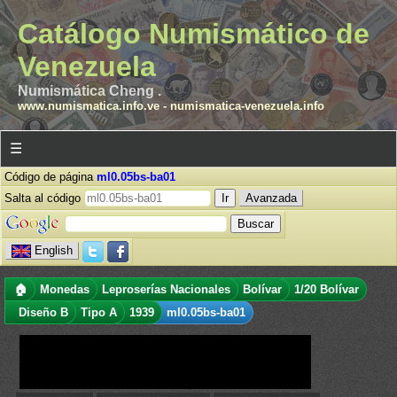
Catálogo Numismático de
Venezuela
Numismática Cheng .
www.numismatica.info.ve
-
numismatica-venezuela.info
☰
Código de página
ml0.05bs-ba01
Salta al código
Avanzada
English
🏠
Monedas
Leproserías Nacionales
Bolívar
1/20 Bolívar
Diseño B
Tipo A
1939
ml0.05bs-ba01