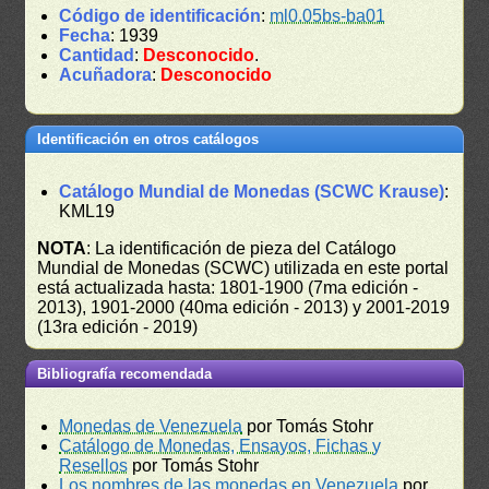
Código de identificación
:
ml0.05bs-ba01
Fecha
: 1939
Cantidad
:
Desconocido
.
Acuñadora
:
Desconocido
Identificación en otros catálogos
Catálogo Mundial de Monedas (SCWC Krause)
:
KML19
NOTA
: La identificación de pieza del Catálogo
Mundial de Monedas (SCWC) utilizada en este portal
está actualizada hasta: 1801-1900 (7ma edición -
2013), 1901-2000 (40ma edición - 2013) y 2001-2019
(13ra edición - 2019)
Bibliografía recomendada
Monedas de Venezuela
por Tomás Stohr
Catálogo de Monedas, Ensayos, Fichas y
Resellos
por Tomás Stohr
Los nombres de las monedas en Venezuela
por