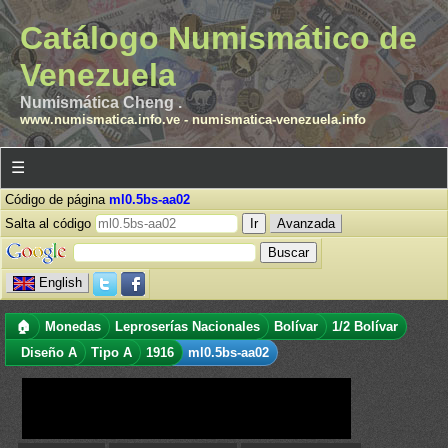
Catálogo Numismático de
Venezuela
Numismática Cheng .
www.numismatica.info.ve
-
numismatica-venezuela.info
☰
Código de página
ml0.5bs-aa02
Salta al código
Avanzada
English
🏠
Monedas
Leproserías Nacionales
Bolívar
1/2 Bolívar
Diseño A
Tipo A
1916
ml0.5bs-aa02