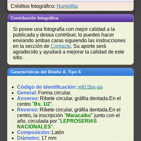
Créditos fotográfico:
Numisfila
Contribución fotográfica
Si posee una fotografía con mejor calidad a la
publicada y desea contribuir, lo puedes hacer
enviando ambas caras siguiendo las instrucciones
en la sección de
Contacto
. Su aporte será
agradecido y ayudará a mejorar la calidad de este
sitio.
Características del Diseño A, Tipo A
Código de identificación
:
ml0.5bs-aa
General
: Forma circular.
Anverso
: Ribete circular, gráfila dentada.En el
centro "
Bs. 1/2
".
Reverso
: Ribete circular, gráfila dentada.En el
centro, la inscripción "
Maracaibo
" junto con el
año, circulada por "
LEPROSERIAS
NACIONALES
".
Composición
: Latón
Diámetro
: 17 mm