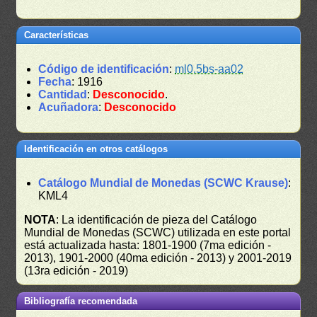
Características
Código de identificación
:
ml0.5bs-aa02
Fecha
: 1916
Cantidad
:
Desconocido
.
Acuñadora
:
Desconocido
Identificación en otros catálogos
Catálogo Mundial de Monedas (SCWC Krause)
:
KML4
NOTA
: La identificación de pieza del Catálogo
Mundial de Monedas (SCWC) utilizada en este portal
está actualizada hasta: 1801-1900 (7ma edición -
2013), 1901-2000 (40ma edición - 2013) y 2001-2019
(13ra edición - 2019)
Bibliografía recomendada