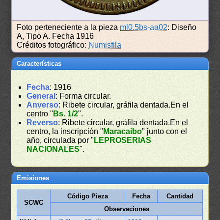
Foto perteneciente a la pieza
ml0.5bs-aa02
: Diseño
A, Tipo A. Fecha 1916
Créditos fotográfico:
Numisfila
Características
Fecha
: 1916
General
: Forma circular.
Anverso
: Ribete circular, gráfila dentada.En el
centro "
Bs. 1/2
".
Reverso
: Ribete circular, gráfila dentada.En el
centro, la inscripción "
Maracaibo
" junto con el
año, circulada por "
LEPROSERIAS
NACIONALES
".
Emisiones
Código Pieza
Fecha
Cantidad
SCWC
Observaciones