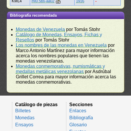
KML4
ml0.5bs-aa02
1916
-
Bibliografía recomendada
Monedas de Venezuela
por Tomás Stohr
Catálogo de Monedas, Ensayos, Fichas y
Resellos
por Tomás Stohr
Los nombres de las monedas en Venezuela
por
Marco Antonio Martínez para mayor información
acerca los nombres populares que tienen las
monedas venezolanas.
Monedas conmemorativas, numismáticas y
medallas metálicas venezolanas
por Asdrúbal
Grillet Correa para mayor información acerca las
monedas conmemorativas.
Catálogo de piezas
Secciones
Billetes
Enlaces
Monedas
Bibliografía
Ensayos
Glosario