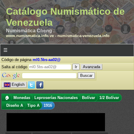
Catálogo Numismático de
Venezuela
Numismática Cheng .
www.numismatica.info.ve
-
numismatica-venezuela.info
☰
Código de página
ml0.5bs-aa02@
Salta al código
Avanzada
English
🏠
Monedas
Leproserías Nacionales
Bolívar
1/2 Bolívar
Diseño A
Tipo A
1916