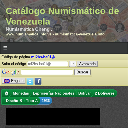
Catálogo Numismático de
Venezuela
Numismática Cheng .
www.numismatica.info.ve
-
numismatica-venezuela.info
☰
Código de página
ml2bs-ba01@
Salta al código
Avanzada
English
🏠
Monedas
Leproserías Nacionales
Bolívar
2 Bolívares
Diseño B
Tipo A
1936