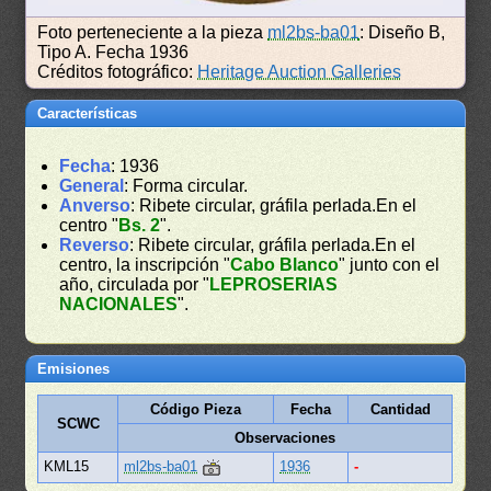
Foto perteneciente a la pieza
ml2bs-ba01
: Diseño B,
Tipo A. Fecha 1936
Créditos fotográfico:
Heritage Auction Galleries
Características
Fecha
: 1936
General
: Forma circular.
Anverso
: Ribete circular, gráfila perlada.En el
centro "
Bs. 2
".
Reverso
: Ribete circular, gráfila perlada.En el
centro, la inscripción "
Cabo Blanco
" junto con el
año, circulada por "
LEPROSERIAS
NACIONALES
".
Emisiones
Código Pieza
Fecha
Cantidad
SCWC
Observaciones
KML15
ml2bs-ba01
1936
-