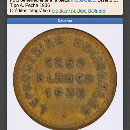
Foto perteneciente a la pieza
ml2bs-ba01
: Diseño B,
Tipo A. Fecha 1936
Créditos fotográfico:
Heritage Auction Galleries
Reverso