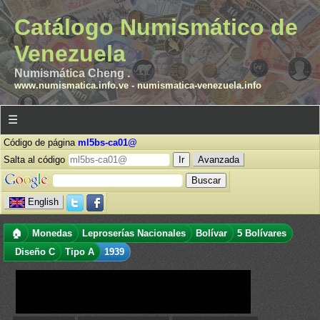
Catálogo Numismático de
Venezuela
Numismática Cheng .
www.numismatica.info.ve
-
numismatica-venezuela.info
☰
Código de página
ml5bs-ca01@
Salta al código
Avanzada
English
🏠
Monedas
Leproserías Nacionales
Bolívar
5 Bolívares
Diseño C
Tipo A
1939