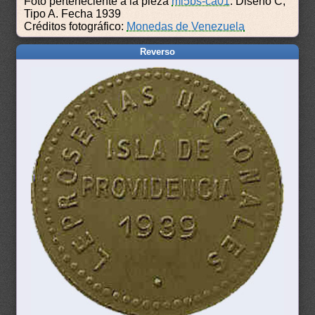
Foto perteneciente a la pieza
ml5bs-ca01
: Diseño C,
Tipo A. Fecha 1939
Créditos fotográfico:
Monedas de Venezuela
Reverso