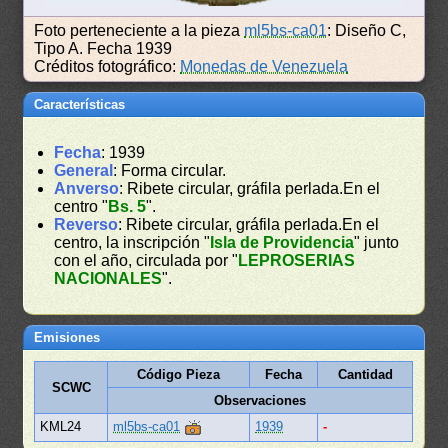
Foto perteneciente a la pieza
ml5bs-ca01
: Diseño C,
Tipo A. Fecha 1939
Créditos fotográfico:
Monedas de Venezuela
Características
Fecha
: 1939
General
: Forma circular.
Anverso
: Ribete circular, gráfila perlada.En el
centro "
Bs. 5
".
Reverso
: Ribete circular, gráfila perlada.En el
centro, la inscripción "
Isla de Providencia
" junto
con el año, circulada por "
LEPROSERIAS
NACIONALES
".
Emisiones
Código Pieza
Fecha
Cantidad
SCWC
Observaciones
KML24
ml5bs-ca01
1939
-