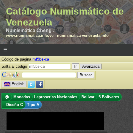
Catálogo Numismático de
Venezuela
Numismática Cheng .
www.numismatica.info.ve
-
numismatica-venezuela.info
☰
Código de página
ml5bs-ca
Salta al código
Avanzada
English
🏠
Monedas
Leproserías Nacionales
Bolívar
5 Bolívares
Diseño C
Tipo A