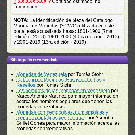
¿ XX.XXX.XXX ?
Cantidad estimada, no
confirmado
NOTA
: La identificación de pieza del Catálogo
Mundial de Monedas (SCWC) utilizada en este
portal está actualizada hasta: 1801-1900 (7ma
edición - 2013), 1901-2000 (40ma edición - 2013)
y 2001-2019 (13ra edición - 2019)
Bibliografía recomendada
Monedas de Venezuela
por Tomás Stohr
Catálogo de Monedas, Ensayos, Fichas y
Resellos
por Tomás Stohr
Los nombres de las monedas en Venezuela
por
Marco Antonio Martínez para mayor información
acerca los nombres populares que tienen las
monedas venezolanas.
Monedas conmemorativas, numismáticas y
medallas metálicas venezolanas
por Asdrúbal
Grillet Correa para mayor información acerca las
monedas conmemorativas.