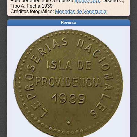
Foto perteneciente a la pieza
ml5bs-ca01
: Diseño C,
Tipo A. Fecha 1939
Créditos fotográfico:
Monedas de Venezuela
Reverso