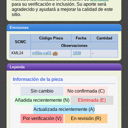
para su verificación e inclusión. Su aporte será
agradecido y ayudará a mejorar la calidad de este
sitio.
Emisiones
Código Pieza
Fecha
Cantidad
SCWC
Observaciones
KML24
ml5bs-ca01
1939
-
Leyenda
Información de la pieza
Sin cambio
No confirmada (C)
Añadida recientemente (N)
Eliminada (E)
Actualizada recientemente (A)
Por verificación (V)
En revisión (R)