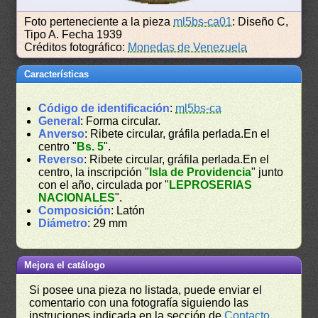
Foto perteneciente a la pieza
ml5bs-ca01
: Diseño C,
Tipo A. Fecha 1939
Créditos fotográfico:
Monedas de Venezuela
Características
Código de identificación
:
ml5bs-ca
General
: Forma circular.
Anverso
: Ribete circular, gráfila perlada.En el
centro "
Bs. 5
".
Reverso
: Ribete circular, gráfila perlada.En el
centro, la inscripción "
Isla de Providencia
" junto
con el año, circulada por "
LEPROSERIAS
NACIONALES
".
Composición
: Latón
Diámetro
: 29 mm
Mejora el catálogo
Si posee una pieza no listada, puede enviar el
comentario con una fotografía siguiendo las
instruciones indicada en la sección de
Contacto