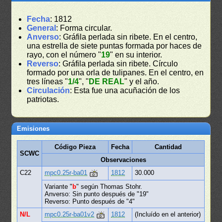
Fecha
: 1812
General
: Forma circular.
Anverso
: Gráfila perlada sin ribete. En el centro,
una estrella de siete puntas formada por haces de
rayo, con el número "
19
" en su interior.
Reverso
: Gráfila perlada sin ribete. Círculo
formado por una orla de tulipanes. En el centro, en
tres líneas "
1/4
", "
DE REAL
" y el año.
Circulación
: Esta fue una acuñación de los
patriotas.
Emisiones
Código Pieza
Fecha
Cantidad
SCWC
Observaciones
C22
mpc0.25r-ba01
1812
30.000
Variante "
b
" según Thomas Stohr.
Anverso: Sin punto después de "19"
Reverso: Punto después de "4"
N/L
mpc0.25r-ba01v2
1812
(Incluído en el anterior)