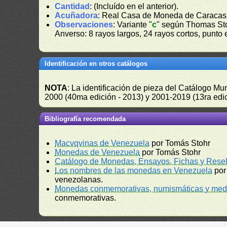
Cantidad
: (Incluído en el anterior).
Acuñadora
: Real Casa de Moneda de Caracas
Observaciones
: Variante "
c
" según Thomas Sto
Anverso: 8 rayos largos, 24 rayos cortos, punto e
Identificación en otros catálogos
NOTA
: La identificación de pieza del Catálogo M
2000 (40ma edición - 2013) y 2001-2019 (13ra edic
Bibliografía recomendada
Macvqvinas de Venezuela
por Tomás Stohr
Monedas de Venezuela
por Tomás Stohr
Catálogo de Monedas, Ensayos, Fichas y Resel
Los nombres de las monedas en Venezuela
por
venezolanas.
Monedas conmemorativas, numismáticas y meda
conmemorativas.