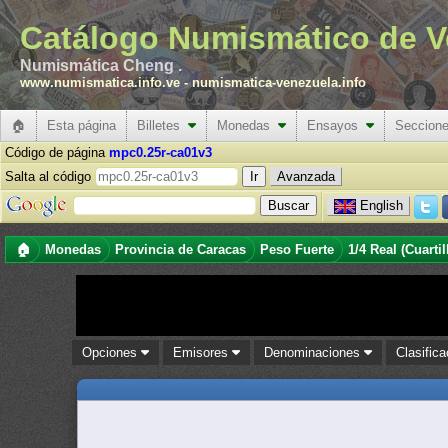
Catálogo Numismático de V
Numismática Cheng .
www.numismatica.info.ve
-
numismatica-venezuela.info
🏠
Esta página
Billetes
Monedas
Ensayos
Seccion
Código de página
mpc0.25r-ca01v3
Salta al código
Avanzada
English
🏠
Monedas
Provincia de Caracas
Peso Fuerte
1/4 Real (Cuartil
Opciones
Emisores
Denominaciones
Clasific