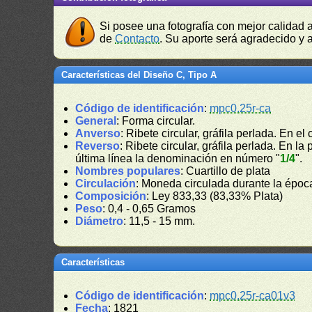
Si posee una fotografía con mejor calidad 
de
Contacto
. Su aporte será agradecido y a
Características del Diseño C, Tipo A
Código de identificación
:
mpc0.25r-ca
General
: Forma circular.
Anverso
: Ribete circular, gráfila perlada. En el 
Reverso
: Ribete circular, gráfila perlada. En la
última línea la denominación en número "
1/4
".
Nombres populares
: Cuartillo de plata
Circulación
: Moneda circulada durante la époc
Composición
: Ley 833,33 (83,33% Plata)
Peso
: 0,4 - 0,65 Gramos
Diámetro
: 11,5 - 15 mm.
Características
Código de identificación
:
mpc0.25r-ca01v3
Fecha
: 1821