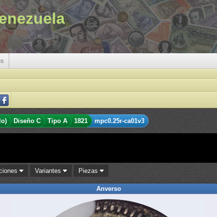
enezuela
es
lo)
Diseño C
Tipo A
1821
mpc0.25r-ca01v3
aciones
Variantes
Piezas
Anverso