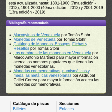
está actualizada hasta: 1801-1900 (7ma edición -
2013), 1901-2000 (40ma edición - 2013) y 2001-2019
(13ra edición - 2019)
Bibliografía recomendada
Macvqvinas de Venezuela
por Tomás Stohr
Monedas de Venezuela
por Tomás Stohr
Catálogo de Monedas, Ensayos, Fichas y
Resellos
por Tomás Stohr
Los nombres de las monedas en Venezuela
por
Marco Antonio Martínez para mayor información
acerca los nombres populares que tienen las
monedas venezolanas.
Monedas conmemorativas, numismáticas y
medallas metálicas venezolanas
por Asdrúbal
Grillet Correa para mayor información acerca las
monedas conmemorativas.
Catálogo de piezas
Secciones
Billetes
Enlaces