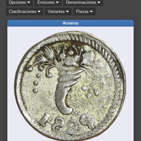
Opciones
Emisores
Denominaciones
Clasificaciones
Variantes
Piezas
Anverso