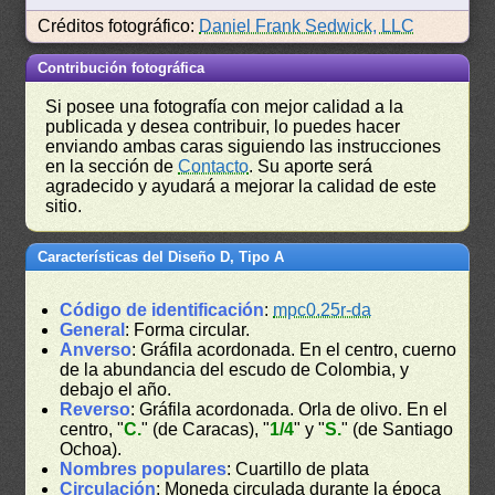
Créditos fotográfico:
Daniel Frank Sedwick, LLC
Contribución fotográfica
Si posee una fotografía con mejor calidad a la
publicada y desea contribuir, lo puedes hacer
enviando ambas caras siguiendo las instrucciones
en la sección de
Contacto
. Su aporte será
agradecido y ayudará a mejorar la calidad de este
sitio.
Características del Diseño D, Tipo A
Código de identificación
:
mpc0.25r-da
General
: Forma circular.
Anverso
: Gráfila acordonada. En el centro, cuerno
de la abundancia del escudo de Colombia, y
debajo el año.
Reverso
: Gráfila acordonada. Orla de olivo. En el
centro, "
C.
" (de Caracas), "
1/4
" y "
S.
" (de Santiago
Ochoa).
Nombres populares
: Cuartillo de plata
Circulación
: Moneda circulada durante la época