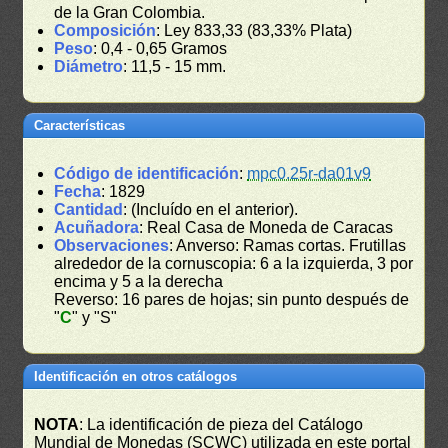
de la Gran Colombia.
Composición
: Ley 833,33 (83,33% Plata)
Peso
: 0,4 - 0,65 Gramos
Diámetro
: 11,5 - 15 mm.
Características
Código de identificación
:
mpc0.25r-da01v9
Fecha
: 1829
Cantidad
: (Incluído en el anterior).
Acuñadora
: Real Casa de Moneda de Caracas
Observaciones
: Anverso: Ramas cortas. Frutillas
alrededor de la cornuscopia: 6 a la izquierda, 3 por
encima y 5 a la derecha
Reverso: 16 pares de hojas; sin punto después de
"
C
" y "S"
Identificación en otros catálogos
NOTA
: La identificación de pieza del Catálogo
Mundial de Monedas (SCWC) utilizada en este portal