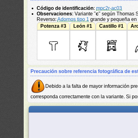
Código de identificación
:
mpc2r-ac03
Observaciones
: Variante "
c
" según Thomas St
Reverso:
Adornos tipo 1
grande y pequeña en e
Potenza #3
León #1
Castillo #1
Ar
Precaución sobre referencia fotográfica de es
Debido a la falta de mayor información prec
corresponda correctamente con la variante. Si pos