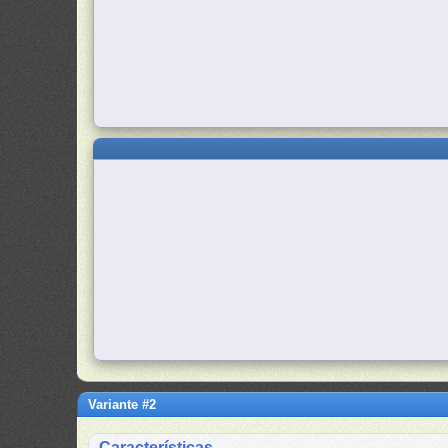
Variante #2
Características