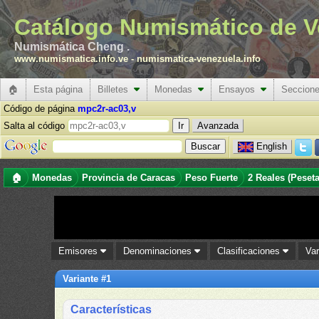
Catálogo Numismático de V
Numismática Cheng .
www.numismatica.info.ve
-
numismatica-venezuela.info
🏠
Esta página
Billetes
Monedas
Ensayos
Seccion
Código de página
mpc2r-ac03,v
Salta al código
Avanzada
English
🏠
Monedas
Provincia de Caracas
Peso Fuerte
2 Reales (Peseta
Emisores
Denominaciones
Clasificaciones
Va
Variante #1
Características