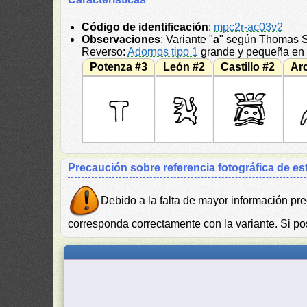
Código de identificación
:
mpc2r-ac03v2
Observaciones
: Variante "
a
" según Thomas St
Reverso:
Adornos tipo 1
grande y pequeña en e
Potenza #3
León #2
Castillo #2
Ar
Precaución sobre referencia fotográfica de es
Debido a la falta de mayor información prec
corresponda correctamente con la variante. Si pos