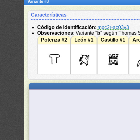
Variante #3
Características
Código de identificación
:
mpc2r-ac03v3
Observaciones
: Variante "
b
" según Thomas St
Potenza #2
León #1
Castillo #1
Ar