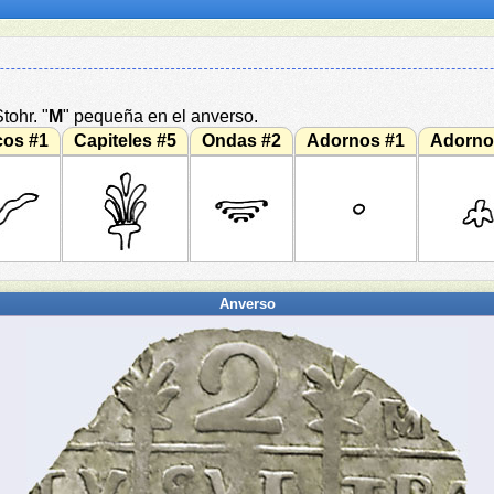
ohr. "
M
" pequeña en el anverso.
cos #1
Capiteles #5
Ondas #2
Adornos #1
Adorno
Anverso