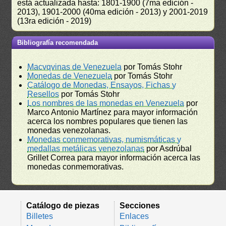
está actualizada hasta: 1801-1900 (7ma edición -
2013), 1901-2000 (40ma edición - 2013) y 2001-2019
(13ra edición - 2019)
Bibliografía recomendada
Macvqvinas de Venezuela
por Tomás Stohr
Monedas de Venezuela
por Tomás Stohr
Catálogo de Monedas, Ensayos, Fichas y
Resellos
por Tomás Stohr
Los nombres de las monedas en Venezuela
por
Marco Antonio Martínez para mayor información
acerca los nombres populares que tienen las
monedas venezolanas.
Monedas conmemorativas, numismáticas y
medallas metálicas venezolanas
por Asdrúbal
Grillet Correa para mayor información acerca las
monedas conmemorativas.
Catálogo de piezas
Secciones
Billetes
Enlaces