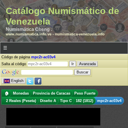
Catálogo Numismático de
Venezuela
Numismática Cheng .
www.numismatica.info.ve
-
numismatica-venezuela.info
☰
Código de página
mpc2r-ac03v4
Salta al código
Avanzada
English
🏠
Monedas
Provincia de Caracas
Peso Fuerte
2 Reales (Peseta)
Diseño A
Tipo C
182 (1812)
mpc2r-ac03v4