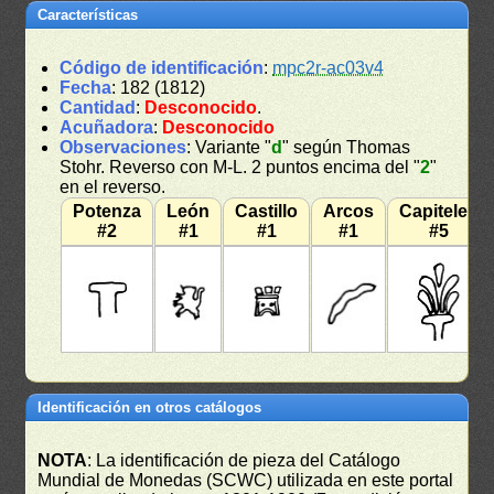
Características
Código de identificación
:
mpc2r-ac03v4
Fecha
: 182 (1812)
Cantidad
:
Desconocido
.
Acuñadora
:
Desconocido
Observaciones
: Variante "
d
" según Thomas
Stohr. Reverso con M-L. 2 puntos encima del "
2
"
en el reverso.
Potenza
León
Castillo
Arcos
Capiteles
#2
#1
#1
#1
#5
Identificación en otros catálogos
NOTA
: La identificación de pieza del Catálogo
Mundial de Monedas (SCWC) utilizada en este portal