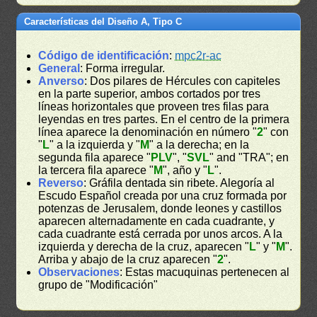
Características del Diseño A, Tipo C
Código de identificación
:
mpc2r-ac
General
: Forma irregular.
Anverso
: Dos pilares de Hércules con capiteles
en la parte superior, ambos cortados por tres
líneas horizontales que proveen tres filas para
leyendas en tres partes. En el centro de la primera
línea aparece la denominación en número "
2
" con
"
L
" a la izquierda y "
M
" a la derecha; en la
segunda fila aparece "
PLV
", "
SVL
" and "TRA"; en
la tercera fila aparece "
M
", año y "
L
".
Reverso
: Gráfila dentada sin ribete. Alegoría al
Escudo Español creada por una cruz formada por
potenzas de Jerusalem, donde leones y castillos
aparecen alternadamente en cada cuadrante, y
cada cuadrante está cerrada por unos arcos. A la
izquierda y derecha de la cruz, aparecen "
L
" y "
M
".
Arriba y abajo de la cruz aparecen "
2
".
Observaciones
: Estas macuquinas pertenecen al
grupo de "Modificación"