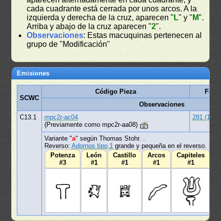
cada cuadrante está cerrada por unos arcos. A la
izquierda y derecha de la cruz, aparecen "
L
" y "
M
".
Arriba y abajo de la cruz aparecen "
2
".
Observaciones
: Estas macuquinas pertenecen al
grupo de "Modificación"
Emisiones
Código Pieza
Fech
SCWC
Observaciones
C13.1
mpc2r-ac04
281 (1812
(Previamente como mpc2r-aa08)
Variante "
a
" según Thomas Stohr. .
Reverso:
Adornos tipo 1
grande y pequeña en el reverso.
Potenza
León
Castillo
Arcos
Capiteles
O
#3
#1
#1
#1
#1