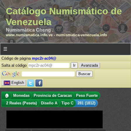
Catálogo Numismático de
Venezuela
Numismática Cheng .
www.numismatica.info.ve
-
numismatica-venezuela.info
☰
Código de página
mpc2r-ac04@
Salta al código
Avanzada
English
🏠
Monedas
Provincia de Caracas
Peso Fuerte
2 Reales (Peseta)
Diseño A
Tipo C
281 (1812)