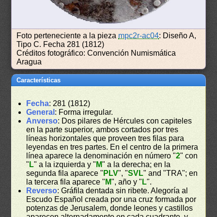
Foto perteneciente a la pieza
mpc2r-ac04
: Diseño A,
Tipo C. Fecha 281 (1812)
Créditos fotográfico: Convención Numismática
Aragua
Características
Fecha
: 281 (1812)
General
: Forma irregular.
Anverso
: Dos pilares de Hércules con capiteles
en la parte superior, ambos cortados por tres
líneas horizontales que proveen tres filas para
leyendas en tres partes. En el centro de la primera
línea aparece la denominación en número "
2
" con
"
L
" a la izquierda y "
M
" a la derecha; en la
segunda fila aparece "
PLV
", "
SVL
" and "TRA"; en
la tercera fila aparece "
M
", año y "
L
".
Reverso
: Gráfila dentada sin ribete. Alegoría al
Escudo Español creada por una cruz formada por
potenzas de Jerusalem, donde leones y castillos
aparecen alternadamente en cada cuadrante, y