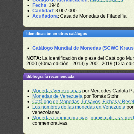
Fecha
: 1946
Cantidad
: 8.007.000.
Acuñadora
: Casa de Monedas de Filadelfia
Identificación en otros catálogos
Catálogo Mundial de Monedas (SCWC Kraus
NOTA
: La identificación de pieza del Catálogo M
2000 (40ma edición - 2013) y 2001-2019 (13ra edic
Bibliografía recomendada
Monedas Venezolanas
por Mercedes Carlota P
Monedas de Venezuela
por Tomás Stohr
Catálogo de Monedas, Ensayos, Fichas y Resel
Los nombres de las monedas en Venezuela
por
venezolanas.
Monedas conmemorativas, numismáticas y meda
conmemorativas.