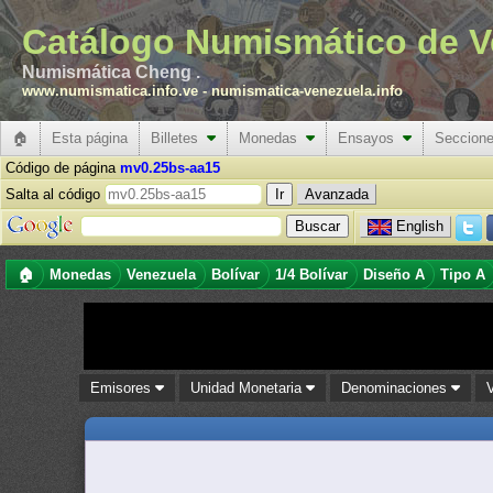
Catálogo Numismático de V
Numismática Cheng .
www.numismatica.info.ve
-
numismatica-venezuela.info
🏠
Esta página
Billetes
Monedas
Ensayos
Seccion
Código de página
mv0.25bs-aa15
Salta al código
Avanzada
English
🏠
Monedas
Venezuela
Bolívar
1/4 Bolívar
Diseño A
Tipo A
Emisores
Unidad Monetaria
Denominaciones