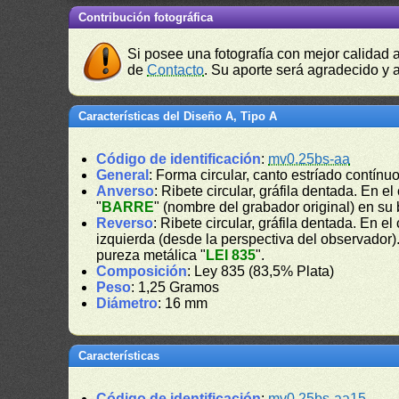
Contribución fotográfica
Si posee una fotografía con mejor calidad 
de
Contacto
. Su aporte será agradecido y a
Características del Diseño A, Tipo A
Código de identificación
:
mv0.25bs-aa
General
: Forma circular, canto estríado contínuo
Anverso
: Ribete circular, gráfila dentada. En e
"
BARRE
" (nombre del grabador original) en su 
Reverso
: Ribete circular, gráfila dentada. En e
izquierda (desde la perspectiva del observador). 
pureza metálica "
LEI 835
".
Composición
: Ley 835 (83,5% Plata)
Peso
: 1,25 Gramos
Diámetro
: 16 mm
Características
Código de identificación
:
mv0.25bs-aa15