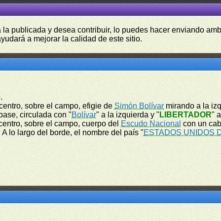
a la publicada y desea contribuir, lo puedes hacer enviando amb
yudará a mejorar la calidad de este sitio.
.
l centro, sobre el campo, efigie de
Simón Bolívar
mirando a la izq
base, circulada con "
Bolívar
" a la izquierda y "
LIBERTADOR
" 
l centro, sobre el campo, cuerpo del
Escudo Nacional
con un cab
A lo largo del borde, el nombre del país "
ESTADOS UNIDOS 