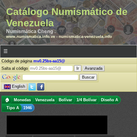
Catálogo Numismático de
Venezuela
Numismática Cheng .
www.numismatica.info.ve
-
numismatica-venezuela.info
☰
Código de página
mv0.25bs-aa15@
Salta al código
Avanzada
English
🏠
Monedas
Venezuela
Bolívar
1/4 Bolívar
Diseño A
Tipo A
1946