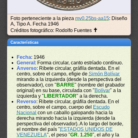
Foto perteneciente a la pieza
mv0.25bs-aa15
: Diseño
A, Tipo A. Fecha 1946
✝
Créditos fotográfico: Rodolfo Fuentes
Características
Fecha
: 1946
General
: Forma circular, canto estríado contínuo.
Anverso
: Ribete circular, gráfila dentada. En el
centro, sobre el campo, efigie de
Simón Bolívar
mirando a la izquierda (desde la perspectiva del
observador), con "
BARRE
" (nombre del grabador
original) en su base, circulada con "
Bolívar
" a la
izquierda y "
LIBERTADOR
" a la derecha.
Reverso
: Ribete circular, gráfila dentada. En el
centro, sobre el campo, cuerpo del
Escudo
Nacional
con un caballo galopando hacia la
derecha mirando hacia la izquierda (desde la
perspectiva del observador). A lo largo del borde,
el nombre del país "
ESTADOS UNIDOS DE
VENEZUELA
", el peso "
GR. 1.250
", el año y la