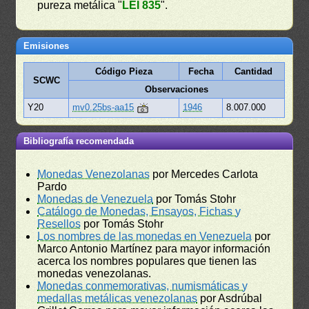
pureza metálica "
LEI 835
".
Emisiones
Código Pieza
Fecha
Cantidad
SCWC
Observaciones
Y20
mv0.25bs-aa15
1946
8.007.000
Bibliografía recomendada
Monedas Venezolanas
por Mercedes Carlota
Pardo
Monedas de Venezuela
por Tomás Stohr
Catálogo de Monedas, Ensayos, Fichas y
Resellos
por Tomás Stohr
Los nombres de las monedas en Venezuela
por
Marco Antonio Martínez para mayor información
acerca los nombres populares que tienen las
monedas venezolanas.
Monedas conmemorativas, numismáticas y
medallas metálicas venezolanas
por Asdrúbal