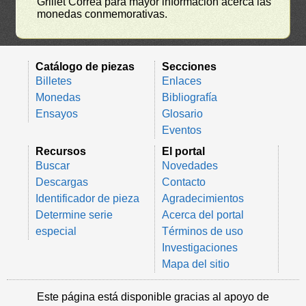
Grillet Correa para mayor información acerca las
monedas conmemorativas.
Catálogo de piezas
Secciones
Billetes
Enlaces
Monedas
Bibliografía
Ensayos
Glosario
Eventos
Recursos
El portal
Buscar
Novedades
Descargas
Contacto
Identificador de pieza
Agradecimientos
Determine serie
Acerca del portal
especial
Términos de uso
Investigaciones
Mapa del sitio
Este página está disponible gracias al apoyo de