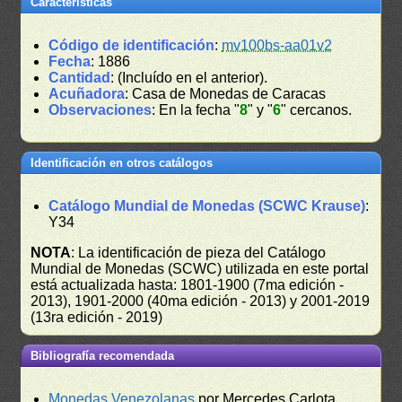
Características
Código de identificación
:
mv100bs-aa01v2
Fecha
: 1886
Cantidad
: (Incluído en el anterior).
Acuñadora
: Casa de Monedas de Caracas
Observaciones
: En la fecha "
8
" y "
6
" cercanos.
Identificación en otros catálogos
Catálogo Mundial de Monedas (SCWC Krause)
:
Y34
NOTA
: La identificación de pieza del Catálogo
Mundial de Monedas (SCWC) utilizada en este portal
está actualizada hasta: 1801-1900 (7ma edición -
2013), 1901-2000 (40ma edición - 2013) y 2001-2019
(13ra edición - 2019)
Bibliografía recomendada
Monedas Venezolanas
por Mercedes Carlota