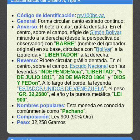
Características del Diseño A, Tipo A
Código de identificación
:
mv100bs-aa
General
: Forma circular, canto estríado contínuo.
Anverso
: Ribete circular, gráfila dentada. En el
centro, sobre el campo, efigie de
Simón Bolívar
mirando a la derecha (desde la perspectiva del
observador) con "
BARRE
" (nombre del grabador
original) en su base, circulada con "
Bolívar
" a la
izquierda y "
LIBERTADOR
" a la derecha.
Reverso
: Ribete circular, gráfila dentada. En el
centro, sobre el campo,
Escudo Nacional
con las
leyendas "
INDEPENDENcia
", "
LIBERTAD
", "
5
DE JULIO 1811
", "
28 DE MARZO 1864
" y "
DIOS
Y FEDon
". A lo largo del borde, la leyenda
"
ESTADOS UNIDOS DE VENEZUELA
", el peso
"
GR. 32,2580
", el año y la pureza metálica "
LEI
900
".
Nombres populares
: Esta moneda es conocida
comúnmente como "
Pachano
".
Composición
: Ley 900 (90% Oro)
Peso
: 32,258 Gramos