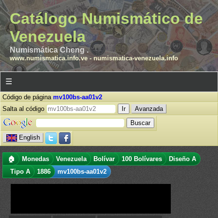
Catálogo Numismático de
Venezuela
Numismática Cheng .
www.numismatica.info.ve
-
numismatica-venezuela.info
☰
Código de página
mv100bs-aa01v2
Salta al código
Avanzada
English
🏠
Monedas
Venezuela
Bolívar
100 Bolívares
Diseño A
Tipo A
1886
mv100bs-aa01v2