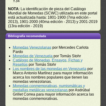
Y34
NOTA
: La identificación de pieza del Catálogo
Mundial de Monedas (SCWC) utilizada en este portal
está actualizada hasta: 1801-1900 (7ma edición -
2013), 1901-2000 (40ma edición - 2013) y 2001-2019
(13ra edición - 2019)
Bibliografía recomendada
Monedas Venezolanas
por Mercedes Carlota
Pardo
Monedas de Venezuela
por Tomás Stohr
Catálogo de Monedas, Ensayos, Fichas y
Resellos
por Tomás Stohr
Los nombres de las monedas en Venezuela
por
Marco Antonio Martínez para mayor información
acerca los nombres populares que tienen las
monedas venezolanas.
Monedas conmemorativas, numismáticas y
medallas metálicas venezolanas
por Asdrúbal
Grillet Correa para mayor información acerca las
monedas conmemorativas.