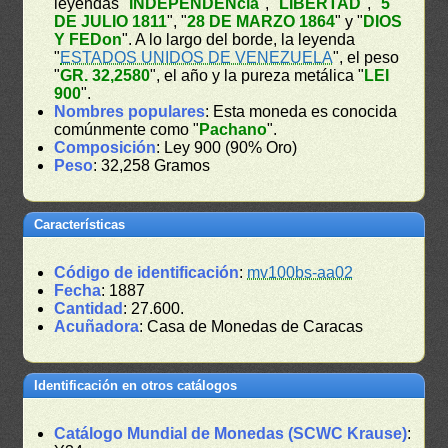
leyendas "
INDEPENDENcia
", "
LIBERTAD
", "
5
DE JULIO 1811
", "
28 DE MARZO 1864
" y "
DIOS
Y FEDon
". A lo largo del borde, la leyenda
"
ESTADOS UNIDOS DE VENEZUELA
", el peso
"
GR. 32,2580
", el año y la pureza metálica "
LEI
900
".
Nombres populares
: Esta moneda es conocida
comúnmente como "
Pachano
".
Composición
: Ley 900 (90% Oro)
Peso
: 32,258 Gramos
Características
Código de identificación
:
mv100bs-aa02
Fecha
: 1887
Cantidad
: 27.600.
Acuñadora
: Casa de Monedas de Caracas
Identificación en otros catálogos
Catálogo Mundial de Monedas (SCWC Krause)
: