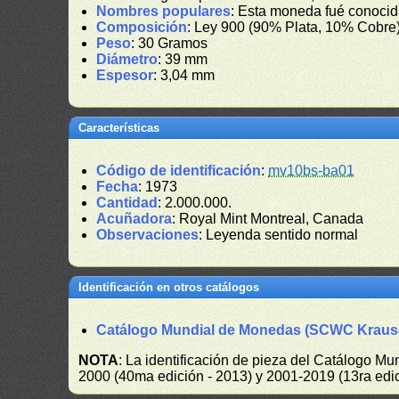
Nombres populares
: Esta moneda fué conocid
Composición
: Ley 900 (90% Plata, 10% Cobre
Peso
: 30 Gramos
Diámetro
: 39 mm
Espesor
: 3,04 mm
Características
Código de identificación
:
mv10bs-ba01
Fecha
: 1973
Cantidad
: 2.000.000.
Acuñadora
: Royal Mint Montreal, Canada
Observaciones
: Leyenda sentido normal
Identificación en otros catálogos
Catálogo Mundial de Monedas (SCWC Kraus
NOTA
: La identificación de pieza del Catálogo M
2000 (40ma edición - 2013) y 2001-2019 (13ra edic