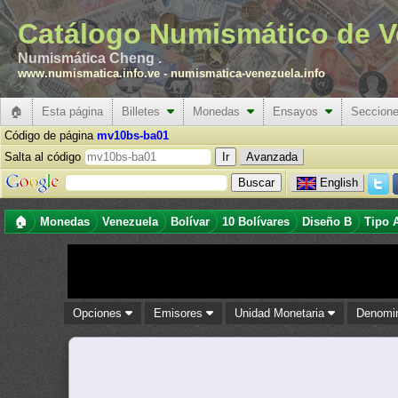
Catálogo Numismático de V
Numismática Cheng .
www.numismatica.info.ve
-
numismatica-venezuela.info
🏠
Esta página
Billetes
Monedas
Ensayos
Seccion
Código de página
mv10bs-ba01
Salta al código
Avanzada
English
🏠
Monedas
Venezuela
Bolívar
10 Bolívares
Diseño B
Tipo 
Opciones
Emisores
Unidad Monetaria
Denomi