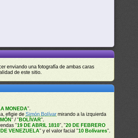
hacer enviando una fotografía de ambas caras
lidad de este sitio.
 LA MONEDA
".
a, efigie de
Simón Bolívar
mirando a la izquierda
IMÓN
" / "
BOLÍVAR
".
yendas "
19 DE ABRIL 1810
", "
20 DE FEBRERO
 DE VENEZUELA
" y el valor facial "
10 Bolívares
".