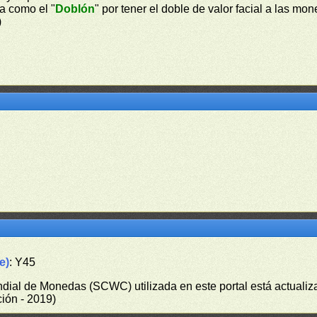
a como el "
Doblón
" por tener el doble de valor facial a las m
)
e)
: Y45
undial de Monedas (SCWC) utilizada en este portal está actuali
ión - 2019)