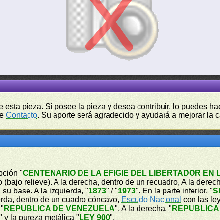
de esta pieza. Si posee la pieza y desea contribuir, lo puedes 
de
Contacto
. Su aporte será agradecido y ayudará a mejorar la ca
pción "
CENTENARIO DE LA EFIGIE DEL LIBERTADOR EN
 (bajo relieve). A la derecha, dentro de un recuadro, A la derech
 su base. A la izquierda, "
1873
" / "
1973
". En la parte inferior, "
S
uierda, dentro de un cuadro cóncavo,
Escudo Nacional
con las le
 "
REPUBLICA DE VENEZUELA
". A la derecha, "
REPUBLICA
" y la pureza metálica "
LEY 900
".