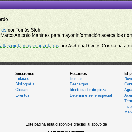
ardo
los
por Tomás Stohr
 Marco Antonio Martínez para mayor información acerca los no
llas metálicas venezolanas
por Asdrúbal Grillet Correa para 
Secciones
Recursos
El p
Enlaces
Buscar
Nov
Bibliografía
Descargas
Cont
Glosario
Identificador de pieza
Agra
Eventos
Determine serie especial
Acer
Térm
Inve
Mapa
Este página está disponible gracias al apoyo de