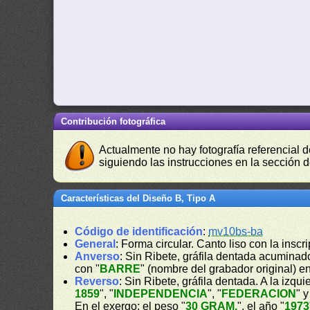
Contribución fotográfica
Actualmente no hay fotografía referencial 
siguiendo las instrucciones en la sección 
Características del Diseño B, Tipo A
Código de identificación
:
mv10bs-ba
General
: Forma circular. Canto liso con la inscri
Anverso
: Sin Ribete, gráfila dentada acuminado
con "
BARRE
" (nombre del grabador original) en
Reverso
: Sin Ribete, gráfila dentada. A la izq
1859
", "
INDEPENDENCIA
", "
FEDERACION
" y
En el exergo: el peso "
30 GRAM.
", el año "
1973