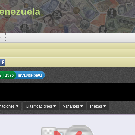
enezuela
es
A
1973
mv10bs-ba01
naciones
Clasificaciones
Variantes
Piezas