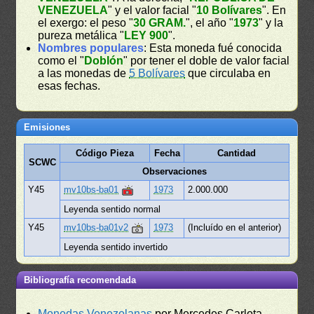
VENEZUELA
" y el valor facial "
10 Bolívares
". En
el exergo: el peso "
30 GRAM.
", el año "
1973
" y la
pureza metálica "
LEY 900
".
Nombres populares
: Esta moneda fué conocida
como el "
Doblón
" por tener el doble de valor facial
a las monedas de
5 Bolívares
que circulaba en
esas fechas.
Emisiones
Código Pieza
Fecha
Cantidad
SCWC
Observaciones
Y45
mv10bs-ba01
1973
2.000.000
Leyenda sentido normal
Y45
mv10bs-ba01v2
1973
(Incluído en el anterior)
Leyenda sentido invertido
Bibliografía recomendada
Monedas Venezolanas
por Mercedes Carlota