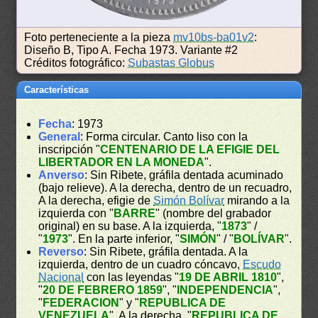
Foto perteneciente a la pieza
mv10bs-ba01v2
:
Diseño B, Tipo A. Fecha 1973. Variante #2
Créditos fotográfico:
Subastas Globus
Características
Fecha
: 1973
General
: Forma circular. Canto liso con la
inscripción "
CENTENARIO DE LA EFIGIE DEL
LIBERTADOR EN LA MONEDA
".
Anverso
: Sin Ribete, gráfila dentada acuminado
(bajo relieve). A la derecha, dentro de un recuadro,
A la derecha, efigie de
Simón Bolívar
mirando a la
izquierda con "
BARRE
" (nombre del grabador
original) en su base. A la izquierda, "
1873
" /
"
1973
". En la parte inferior, "
SIMÓN
" / "
BOLÍVAR
".
Reverso
: Sin Ribete, gráfila dentada. A la
izquierda, dentro de un cuadro cóncavo,
Escudo
Nacional
con las leyendas "
19 DE ABRIL 1810
",
"
20 DE FEBRERO 1859
", "
INDEPENDENCIA
",
"
FEDERACION
" y "
REPUBLICA DE
VENEZUELA
". A la derecha, "
REPUBLICA DE