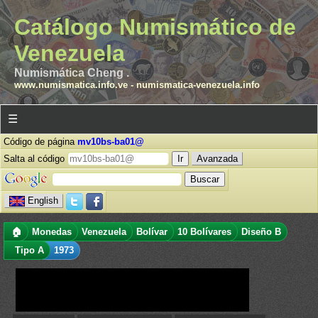
Catálogo Numismático de
Venezuela
Numismática Cheng .
www.numismatica.info.ve
-
numismatica-venezuela.info
☰
Código de página
mv10bs-ba01@
Salta al código
Avanzada
English
🏠
Monedas
Venezuela
Bolívar
10 Bolívares
Diseño B
Tipo A
1973