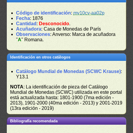
Código de identificación
:
mv10cv-aa02p
Fecha
: 1876
Cantidad
:
Desconocido
.
Acuñadora
: Casa de Monedas de París
Observaciones
: Anverso: Marca de acuñadora
"
A
" Romana.
Identificación en otros catálogos
Catálogo Mundial de Monedas (SCWC Krause)
:
Y13.1
NOTA
: La identificación de pieza del Catálogo
Mundial de Monedas (SCWC) utilizada en este portal
está actualizada hasta: 1801-1900 (7ma edición -
2013), 1901-2000 (40ma edición - 2013) y 2001-2019
(13ra edición - 2019)
Bibliografía recomendada