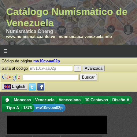
Catálogo Numismático de
Venezuela
Numismática Cheng .
www.numismatica.info.ve
-
numismatica-venezuela.info
☰
Código de página
mv10cv-aa02p
Salta al código
Avanzada
English
🏠
Monedas
Venezuela
Venezolano
10 Centavos
Diseño A
Tipo A
1876
mv10cv-aa02p