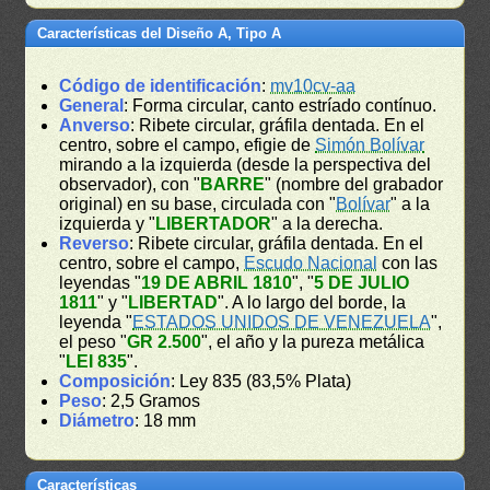
Características del Diseño A, Tipo A
Código de identificación
:
mv10cv-aa
General
: Forma circular, canto estríado contínuo.
Anverso
: Ribete circular, gráfila dentada. En el
centro, sobre el campo, efigie de
Simón Bolívar
mirando a la izquierda (desde la perspectiva del
observador), con "
BARRE
" (nombre del grabador
original) en su base, circulada con "
Bolívar
" a la
izquierda y "
LIBERTADOR
" a la derecha.
Reverso
: Ribete circular, gráfila dentada. En el
centro, sobre el campo,
Escudo Nacional
con las
leyendas "
19 DE ABRIL 1810
", "
5 DE JULIO
1811
" y "
LIBERTAD
". A lo largo del borde, la
leyenda "
ESTADOS UNIDOS DE VENEZUELA
",
el peso "
GR 2.500
", el año y la pureza metálica
"
LEI 835
".
Composición
: Ley 835 (83,5% Plata)
Peso
: 2,5 Gramos
Diámetro
: 18 mm
Características