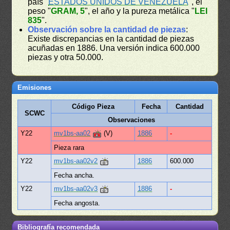
país "
ESTADOS UNIDOS DE VENEZUELA
", el
peso "
GRAM, 5
", el año y la pureza metálica "
LEI
835
".
Observación sobre la cantidad de piezas
:
Existe discrepancias en la cantidad de piezas
acuñadas en 1886. Una versión indica 600.000
piezas y otra 50.000.
Emisiones
Código Pieza
Fecha
Cantidad
SCWC
Observaciones
Y22
mv1bs-aa02
(V)
1886
-
Pieza rara
Y22
mv1bs-aa02v2
1886
600.000
Fecha ancha.
Y22
mv1bs-aa02v3
1886
-
Fecha angosta.
Bibliografía recomendada