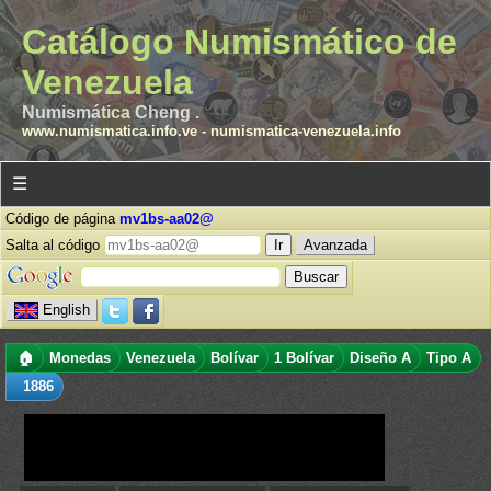
Catálogo Numismático de
Venezuela
Numismática Cheng .
www.numismatica.info.ve
-
numismatica-venezuela.info
☰
Código de página
mv1bs-aa02@
Salta al código
Avanzada
English
🏠
Monedas
Venezuela
Bolívar
1 Bolívar
Diseño A
Tipo A
1886