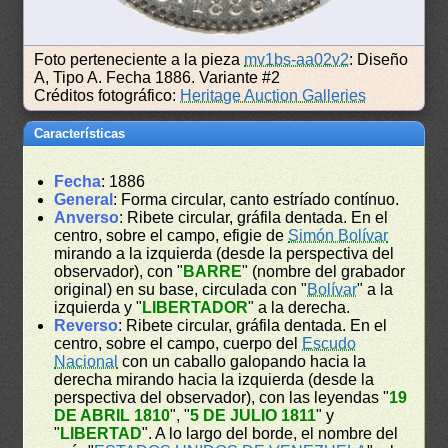
Foto perteneciente a la pieza
mv1bs-aa02v2
: Diseño
A, Tipo A. Fecha 1886. Variante #2
Créditos fotográfico:
Heritage Auction Galleries
Características
Fecha
: 1886
General
: Forma circular, canto estríado contínuo.
Anverso
: Ribete circular, gráfila dentada. En el
centro, sobre el campo, efigie de
Simón Bolívar
mirando a la izquierda (desde la perspectiva del
observador), con "
BARRE
" (nombre del grabador
original) en su base, circulada con "
Bolívar
" a la
izquierda y "
LIBERTADOR
" a la derecha.
Reverso
: Ribete circular, gráfila dentada. En el
centro, sobre el campo, cuerpo del
Escudo
Nacional
con un caballo galopando hacia la
derecha mirando hacia la izquierda (desde la
perspectiva del observador), con las leyendas "
19
DE ABRIL 1810
", "
5 DE JULIO 1811
" y
"
LIBERTAD
". A lo largo del borde, el nombre del