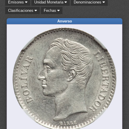
Emisores
Unidad Monetaria
Denominaciones
Clasificaciones
Fechas
Anverso