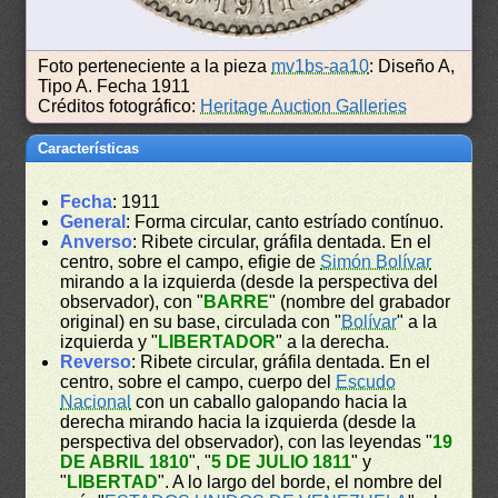
Foto perteneciente a la pieza
mv1bs-aa10
: Diseño A,
Tipo A. Fecha 1911
Créditos fotográfico:
Heritage Auction Galleries
Características
Fecha
: 1911
General
: Forma circular, canto estríado contínuo.
Anverso
: Ribete circular, gráfila dentada. En el
centro, sobre el campo, efigie de
Simón Bolívar
mirando a la izquierda (desde la perspectiva del
observador), con "
BARRE
" (nombre del grabador
original) en su base, circulada con "
Bolívar
" a la
izquierda y "
LIBERTADOR
" a la derecha.
Reverso
: Ribete circular, gráfila dentada. En el
centro, sobre el campo, cuerpo del
Escudo
Nacional
con un caballo galopando hacia la
derecha mirando hacia la izquierda (desde la
perspectiva del observador), con las leyendas "
19
DE ABRIL 1810
", "
5 DE JULIO 1811
" y
"
LIBERTAD
". A lo largo del borde, el nombre del