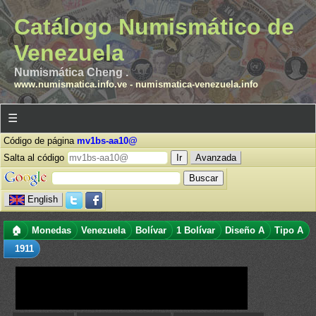
Catálogo Numismático de
Venezuela
Numismática Cheng .
www.numismatica.info.ve
-
numismatica-venezuela.info
☰
Código de página
mv1bs-aa10@
Salta al código
Avanzada
English
🏠
Monedas
Venezuela
Bolívar
1 Bolívar
Diseño A
Tipo A
1911