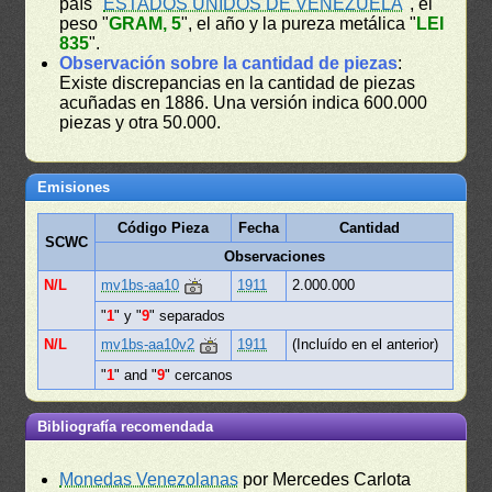
país "
ESTADOS UNIDOS DE VENEZUELA
", el
peso "
GRAM, 5
", el año y la pureza metálica "
LEI
835
".
Observación sobre la cantidad de piezas
:
Existe discrepancias en la cantidad de piezas
acuñadas en 1886. Una versión indica 600.000
piezas y otra 50.000.
Emisiones
Código Pieza
Fecha
Cantidad
SCWC
Observaciones
N/L
mv1bs-aa10
1911
2.000.000
"
1
" y "
9
" separados
N/L
mv1bs-aa10v2
1911
(Incluído en el anterior)
"
1
" and "
9
" cercanos
Bibliografía recomendada
Monedas Venezolanas
por Mercedes Carlota