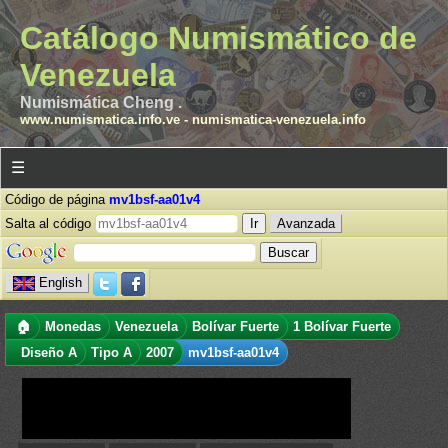
Catálogo Numismático de
Venezuela
Numismática Cheng .
www.numismatica.info.ve
-
numismatica-venezuela.info
☰
Código de página
mv1bsf-aa01v4
Salta al código
Avanzada
English
🏠
Monedas
Venezuela
Bolívar Fuerte
1 Bolívar Fuerte
Diseño A
Tipo A
2007
mv1bsf-aa01v4