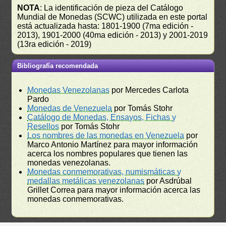
NOTA
: La identificación de pieza del Catálogo
Mundial de Monedas (SCWC) utilizada en este portal
está actualizada hasta: 1801-1900 (7ma edición -
2013), 1901-2000 (40ma edición - 2013) y 2001-2019
(13ra edición - 2019)
Bibliografía recomendada
Monedas Venezolanas
por Mercedes Carlota
Pardo
Monedas de Venezuela
por Tomás Stohr
Catálogo de Monedas, Ensayos, Fichas y
Resellos
por Tomás Stohr
Los nombres de las monedas en Venezuela
por
Marco Antonio Martínez para mayor información
acerca los nombres populares que tienen las
monedas venezolanas.
Monedas conmemorativas, numismáticas y
medallas metálicas venezolanas
por Asdrúbal
Grillet Correa para mayor información acerca las
monedas conmemorativas.