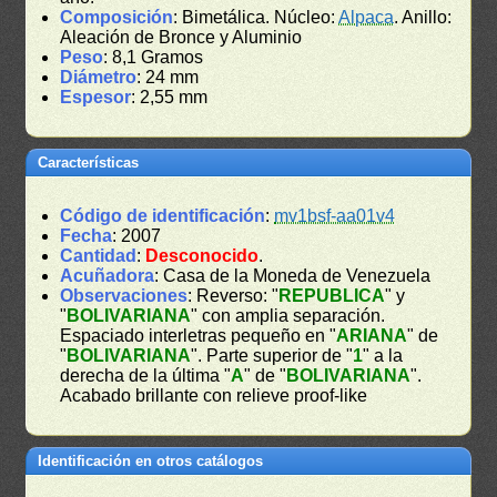
Composición
: Bimetálica. Núcleo:
Alpaca
. Anillo:
Aleación de Bronce y Aluminio
Peso
: 8,1 Gramos
Diámetro
: 24 mm
Espesor
: 2,55 mm
Características
Código de identificación
:
mv1bsf-aa01v4
Fecha
: 2007
Cantidad
:
Desconocido
.
Acuñadora
: Casa de la Moneda de Venezuela
Observaciones
: Reverso: "
REPUBLICA
" y
"
BOLIVARIANA
" con amplia separación.
Espaciado interletras pequeño en "
ARIANA
" de
"
BOLIVARIANA
". Parte superior de "
1
" a la
derecha de la última "
A
" de "
BOLIVARIANA
".
Acabado brillante con relieve proof-like
Identificación en otros catálogos