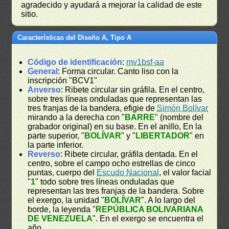
agradecido y ayudará a mejorar la calidad de este
sitio.
Características del Diseño A, Tipo A
Código de identificación
:
mv1bsf-aa
General
: Forma circular. Canto liso con la
inscripción "BCV1"
Anverso
: Ribete circular sin gráfila. En el centro,
sobre tres líneas onduladas que representan las
tres franjas de la bandera, efigie de
Simón Bolívar
mirando a la derecha con "
BARRE
" (nombre del
grabador original) en su base. En el anillo, En la
parte superior, "
BOLÍVAR
" y "
LIBERTADOR
" en
la parte inferior.
Reverso
: Ribete circular, gráfila dentada. En el
centro, sobre el campo ocho estrellas de cinco
puntas, cuerpo del
Escudo Nacional
, el valor facial
"
1
" todo sobre tres líneas onduladas que
representan las tres franjas de la bandera. Sobre
el exergo, la unidad "
BOLÍVAR
". A lo largo del
borde, la leyenda "
REPÚBLICA BOLIVARIANA
DE VENEZUELA
". En el exergo se encuentra el
año.