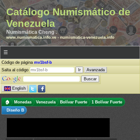
Catálogo Numismático de
Venezuela
Numismática Cheng .
www.numismatica.info.ve
-
numismatica-venezuela.info
☰
Código de página
mv1bsf-b
Salta al código
Avanzada
English
🏠
Monedas
Venezuela
Bolívar Fuerte
1 Bolívar Fuerte
Diseño B