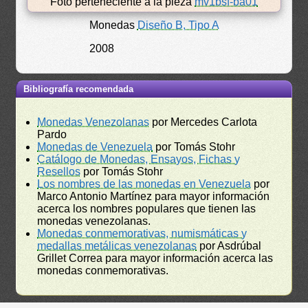
Foto perteneciente a la pieza
mv1bsf-ba01
Monedas
Diseño B, Tipo A
2008
Bibliografía recomendada
Monedas Venezolanas
por Mercedes Carlota
Pardo
Monedas de Venezuela
por Tomás Stohr
Catálogo de Monedas, Ensayos, Fichas y
Resellos
por Tomás Stohr
Los nombres de las monedas en Venezuela
por
Marco Antonio Martínez para mayor información
acerca los nombres populares que tienen las
monedas venezolanas.
Monedas conmemorativas, numismáticas y
medallas metálicas venezolanas
por Asdrúbal
Grillet Correa para mayor información acerca las
monedas conmemorativas.