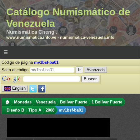
Catálogo Numismático de
Venezuela
Numismática Cheng .
www.numismatica.info.ve
-
numismatica-venezuela.info
☰
Código de página
mv1bsf-ba01
Salta al código
Avanzada
English
🏠
Monedas
Venezuela
Bolívar Fuerte
1 Bolívar Fuerte
Diseño B
Tipo A
2008
mv1bsf-ba01