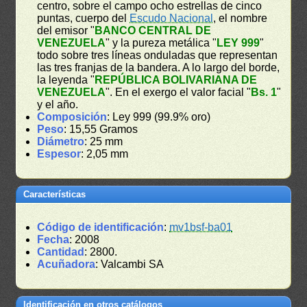
centro, sobre el campo ocho estrellas de cinco
puntas, cuerpo del
Escudo Nacional
, el nombre
del emisor "
BANCO CENTRAL DE
VENEZUELA
" y la pureza metálica "
LEY 999
"
todo sobre tres líneas onduladas que representan
las tres franjas de la bandera. A lo largo del borde,
la leyenda "
REPÚBLICA BOLIVARIANA DE
VENEZUELA
". En el exergo el valor facial "
Bs. 1
"
y el año.
Composición
: Ley 999 (99.9% oro)
Peso
: 15,55 Gramos
Diámetro
: 25 mm
Espesor
: 2,05 mm
Características
Código de identificación
:
mv1bsf-ba01
Fecha
: 2008
Cantidad
: 2800.
Acuñadora
: Valcambi SA
Identificación en otros catálogos