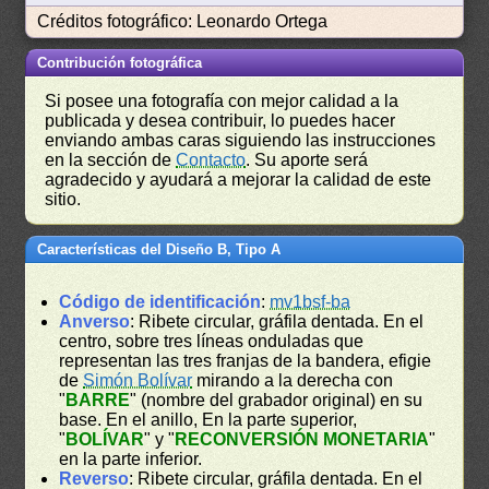
Créditos fotográfico: Leonardo Ortega
Contribución fotográfica
Si posee una fotografía con mejor calidad a la
publicada y desea contribuir, lo puedes hacer
enviando ambas caras siguiendo las instrucciones
en la sección de
Contacto
. Su aporte será
agradecido y ayudará a mejorar la calidad de este
sitio.
Características del Diseño B, Tipo A
Código de identificación
:
mv1bsf-ba
Anverso
: Ribete circular, gráfila dentada. En el
centro, sobre tres líneas onduladas que
representan las tres franjas de la bandera, efigie
de
Simón Bolívar
mirando a la derecha con
"
BARRE
" (nombre del grabador original) en su
base. En el anillo, En la parte superior,
"
BOLÍVAR
" y "
RECONVERSIÓN MONETARIA
"
en la parte inferior.
Reverso
: Ribete circular, gráfila dentada. En el