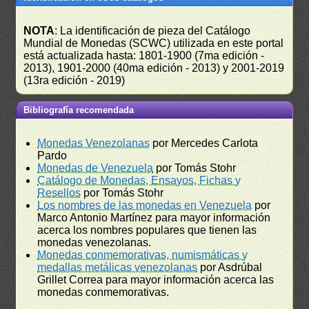
NOTA
: La identificación de pieza del Catálogo
Mundial de Monedas (SCWC) utilizada en este portal
está actualizada hasta: 1801-1900 (7ma edición -
2013), 1901-2000 (40ma edición - 2013) y 2001-2019
(13ra edición - 2019)
Bibliografía recomendada
Monedas Venezolanas
por Mercedes Carlota
Pardo
Monedas de Venezuela
por Tomás Stohr
Catálogo de Monedas, Ensayos, Fichas y
Resellos
por Tomás Stohr
Los nombres de las monedas en Venezuela
por
Marco Antonio Martínez para mayor información
acerca los nombres populares que tienen las
monedas venezolanas.
Monedas conmemorativas, numismáticas y
medallas metálicas venezolanas
por Asdrúbal
Grillet Correa para mayor información acerca las
monedas conmemorativas.