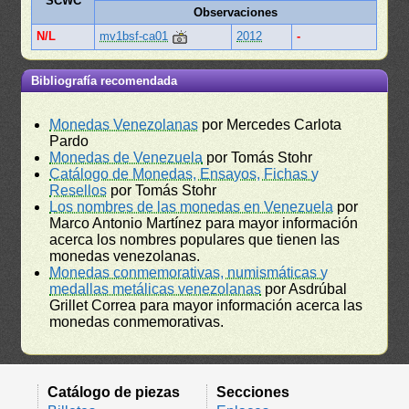
SCWC
Observaciones
N/L
mv1bsf-ca01
2012
-
Bibliografía recomendada
Monedas Venezolanas
por Mercedes Carlota
Pardo
Monedas de Venezuela
por Tomás Stohr
Catálogo de Monedas, Ensayos, Fichas y
Resellos
por Tomás Stohr
Los nombres de las monedas en Venezuela
por
Marco Antonio Martínez para mayor información
acerca los nombres populares que tienen las
monedas venezolanas.
Monedas conmemorativas, numismáticas y
medallas metálicas venezolanas
por Asdrúbal
Grillet Correa para mayor información acerca las
monedas conmemorativas.
Catálogo de piezas
Secciones