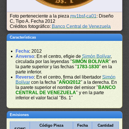
Foto perteneciente a la pieza
mv1bsf-ca01
: Diseño
C, Tipo A. Fecha 2012
Créditos fotográfico:
Banco Central de Venezuela
Características
Fecha
: 2012
Anverso
: En el centro, efigie de
Simón Bolívar
,
circulada por las leyendas "
SIMÓN BOLIVAR
" en
la parte superior y las fechas "
1783-1830
" en la
parte inferior.
Reverso
: En el centro, firma del libertador
Simón
Bolívar
con la fecha "
AÑO/2012
" a la derecha. En
la parete superior el nombre del emisor "
BANCO
CENTRAL DE VENEZUELA
" y en la parte
inferior el valor facial "Bs. 1"
Emisiones
Código Pieza
Fecha
Cantidad