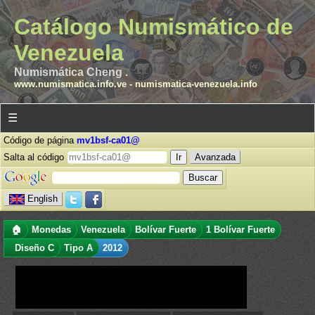
Catálogo Numismático de
Venezuela
Numismática Cheng .
www.numismatica.info.ve
-
numismatica-venezuela.info
☰
Código de página
mv1bsf-ca01@
Salta al código
Avanzada
English
🏠
Monedas
Venezuela
Bolívar Fuerte
1 Bolívar Fuerte
Diseño C
Tipo A
2012