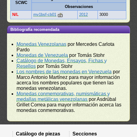
SCWC
Observaciones
N/L
mv1bsf-cb01
2012
3000
Bibliografía recomendada
Monedas Venezolanas
por Mercedes Carlota
Pardo
Monedas de Venezuela
por Tomás Stohr
Catálogo de Monedas, Ensayos, Fichas y
Resellos
por Tomás Stohr
Los nombres de las monedas en Venezuela
por
Marco Antonio Martínez para mayor información
acerca los nombres populares que tienen las
monedas venezolanas.
Monedas conmemorativas, numismáticas y
medallas metálicas venezolanas
por Asdrúbal
Grillet Correa para mayor información acerca las
monedas conmemorativas.
Catálogo de piezas
Secciones