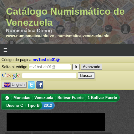
Catálogo Numismático de
Venezuela
Numismática Cheng .
www.numismatica.info.ve
-
numismatica-venezuela.info
☰
Código de página
mv1bsf-cb01@
Salta al código
Avanzada
English
🏠
Monedas
Venezuela
Bolívar Fuerte
1 Bolívar Fuerte
Diseño C
Tipo B
2012