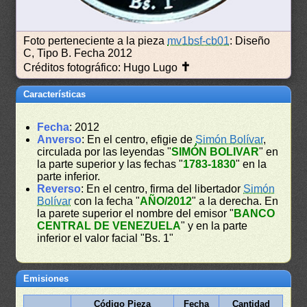
Foto perteneciente a la pieza
mv1bsf-cb01
: Diseño
C, Tipo B. Fecha 2012
✝
Créditos fotográfico: Hugo Lugo
Características
Fecha
: 2012
Anverso
: En el centro, efigie de
Simón Bolívar
,
circulada por las leyendas "
SIMÓN BOLIVAR
" en
la parte superior y las fechas "
1783-1830
" en la
parte inferior.
Reverso
: En el centro, firma del libertador
Simón
Bolívar
con la fecha "
AÑO/2012
" a la derecha. En
la parete superior el nombre del emisor "
BANCO
CENTRAL DE VENEZUELA
" y en la parte
inferior el valor facial "Bs. 1"
Emisiones
Código Pieza
Fecha
Cantidad