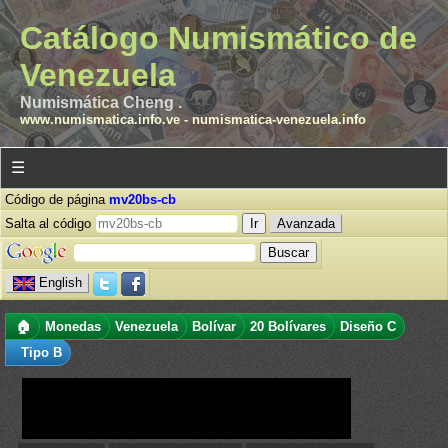
Catálogo Numismático de
Venezuela
Numismática Cheng .
www.numismatica.info.ve
-
numismatica-venezuela.info
☰
Código de página
mv20bs-cb
Salta al código
Avanzada
English
🏠
Monedas
Venezuela
Bolívar
20 Bolívares
Diseño C
Tipo B