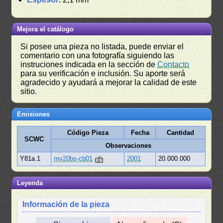
Mejora el catálogo
Si posee una pieza no listada, puede enviar el
comentario con una fotografía siguiendo las
instruciones indicada en la sección de
Contacto
para su verificación e inclusión. Su aporte será
agradecido y ayudará a mejorar la calidad de este
sitio.
Emisiones
Código Pieza
Fecha
Cantidad
SCWC
Observaciones
Y81a.1
mv20bs-cb01
2001
20.000.000
Leyenda
Información de la pieza