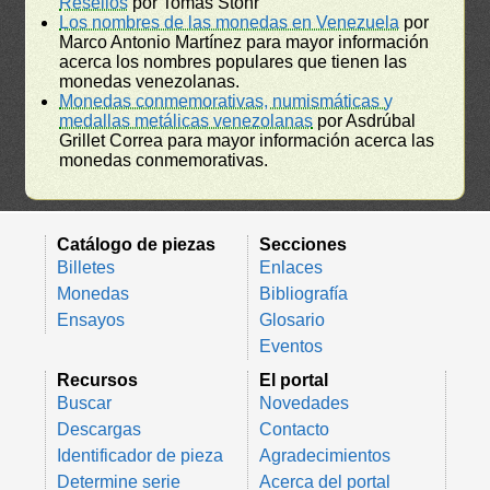
Resellos
por Tomás Stohr
Los nombres de las monedas en Venezuela
por
Marco Antonio Martínez para mayor información
acerca los nombres populares que tienen las
monedas venezolanas.
Monedas conmemorativas, numismáticas y
medallas metálicas venezolanas
por Asdrúbal
Grillet Correa para mayor información acerca las
monedas conmemorativas.
Catálogo de piezas
Secciones
Billetes
Enlaces
Monedas
Bibliografía
Ensayos
Glosario
Eventos
Recursos
El portal
Buscar
Novedades
Descargas
Contacto
Identificador de pieza
Agradecimientos
Determine serie
Acerca del portal