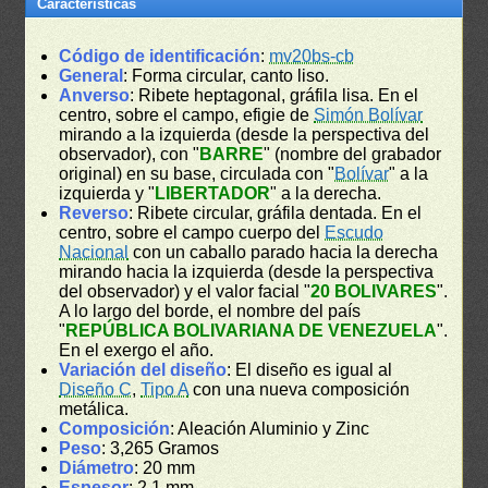
Características
Código de identificación
:
mv20bs-cb
General
: Forma circular, canto liso.
Anverso
: Ribete heptagonal, gráfila lisa. En el
centro, sobre el campo, efigie de
Simón Bolívar
mirando a la izquierda (desde la perspectiva del
observador), con "
BARRE
" (nombre del grabador
original) en su base, circulada con "
Bolívar
" a la
izquierda y "
LIBERTADOR
" a la derecha.
Reverso
: Ribete circular, gráfila dentada. En el
centro, sobre el campo cuerpo del
Escudo
Nacional
con un caballo parado hacia la derecha
mirando hacia la izquierda (desde la perspectiva
del observador) y el valor facial "
20 BOLIVARES
".
A lo largo del borde, el nombre del país
"
REPÚBLICA BOLIVARIANA DE VENEZUELA
".
En el exergo el año.
Variación del diseño
: El diseño es igual al
Diseño C
,
Tipo A
con una nueva composición
metálica.
Composición
: Aleación Aluminio y Zinc
Peso
: 3,265 Gramos
Diámetro
: 20 mm
Espesor
: 2,1 mm