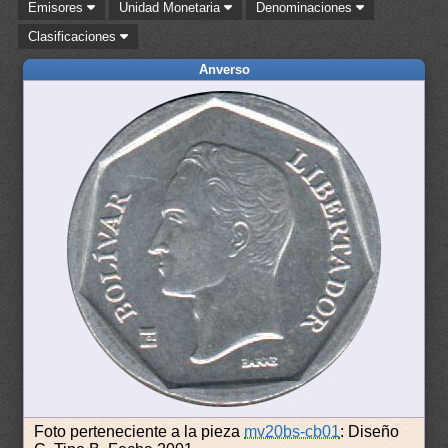
Emisores
Unidad Monetaria
Denominaciones
Clasificaciones
Anverso
Foto perteneciente a la pieza
mv20bs-cb01
: Diseño