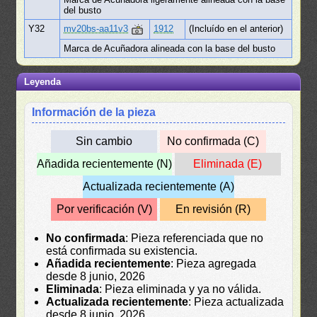
del busto
Y32
mv20bs-aa11v3
1912
(Incluído en el anterior)
Marca de Acuñadora alineada con la base del busto
Leyenda
Información de la pieza
Sin cambio
No confirmada (C)
Añadida recientemente (N)
Eliminada (E)
Actualizada recientemente (A)
Por verificación (V)
En revisión (R)
No confirmada
: Pieza referenciada que no
está confirmada su existencia.
Añadida recientemente
: Pieza agregada
desde 8 junio, 2026
Eliminada
: Pieza eliminada y ya no válida.
Actualizada recientemente
: Pieza actualizada
desde 8 junio, 2026