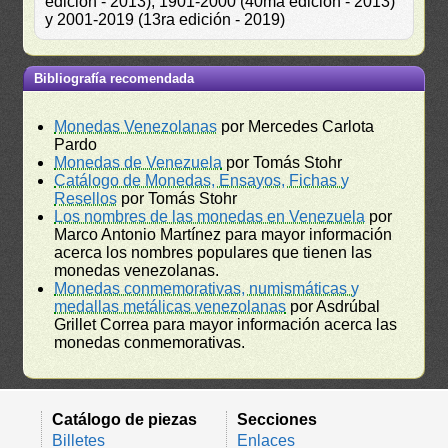
edición - 2013), 1901-2000 (40ma edición - 2013)
y 2001-2019 (13ra edición - 2019)
Bibliografía recomendada
Monedas Venezolanas
por Mercedes Carlota
Pardo
Monedas de Venezuela
por Tomás Stohr
Catálogo de Monedas, Ensayos, Fichas y
Resellos
por Tomás Stohr
Los nombres de las monedas en Venezuela
por
Marco Antonio Martínez para mayor información
acerca los nombres populares que tienen las
monedas venezolanas.
Monedas conmemorativas, numismáticas y
medallas metálicas venezolanas
por Asdrúbal
Grillet Correa para mayor información acerca las
monedas conmemorativas.
Catálogo de piezas
Secciones
Billetes
Enlaces