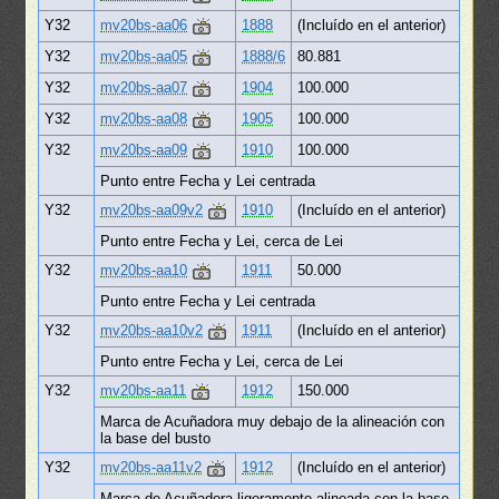
Y32
mv20bs-aa06
1888
(Incluído en el anterior)
Y32
mv20bs-aa05
1888/6
80.881
Y32
mv20bs-aa07
1904
100.000
Y32
mv20bs-aa08
1905
100.000
Y32
mv20bs-aa09
1910
100.000
Punto entre Fecha y Lei centrada
Y32
mv20bs-aa09v2
1910
(Incluído en el anterior)
Punto entre Fecha y Lei, cerca de Lei
Y32
mv20bs-aa10
1911
50.000
Punto entre Fecha y Lei centrada
Y32
mv20bs-aa10v2
1911
(Incluído en el anterior)
Punto entre Fecha y Lei, cerca de Lei
Y32
mv20bs-aa11
1912
150.000
Marca de Acuñadora muy debajo de la alineación con
la base del busto
Y32
mv20bs-aa11v2
1912
(Incluído en el anterior)
Marca de Acuñadora ligeramente alineada con la base