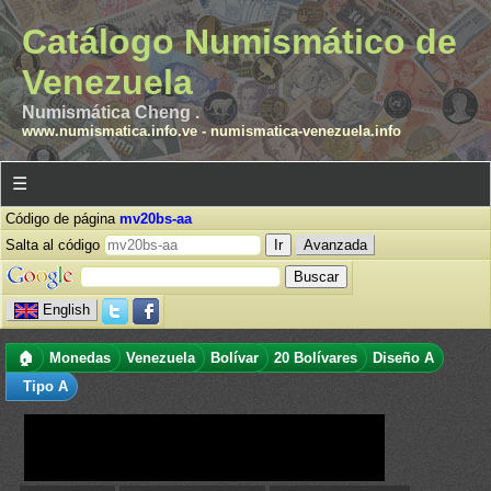
Catálogo Numismático de
Venezuela
Numismática Cheng .
www.numismatica.info.ve
-
numismatica-venezuela.info
☰
Código de página
mv20bs-aa
Salta al código
Avanzada
English
🏠
Monedas
Venezuela
Bolívar
20 Bolívares
Diseño A
Tipo A