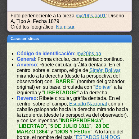
Foto perteneciente a la pieza
mv20bs-aa01
: Diseño
A, Tipo A. Fecha 1879
Créditos fotográfico:
Numisur
Características
Código de identificación
:
mv20bs-aa
General
: Forma circular, canto estríado contínuo.
Anverso
: Ribete circular, gráfila dentada. En el
centro, sobre el campo, efigie de
Simón Bolívar
mirando a la derecha (desde la perspectiva del
observador) con "
BARRE
" (nombre del grabador
original) en su base, circulada con "
Bolívar
" a la
izquierda y "
LIBERTADOR
" a la derecha.
Reverso
: Ribete circular, gráfila dentada. En el
centro, sobre el campo,
Escudo Nacional
con un
caballo galopando hacia la derecha mirando hacia
la izquierda (desde la perspectiva del observador),
y con las leyendas "
INDEPENDENcia
",
"
LIBERTAD
", "
5 DE JULIO 1811
", "
28 DE
MARZO 1864
" y "
DIOS Y FEDon
". A lo largo del
borde, el nombre del país "
ESTADOS UNIDOS