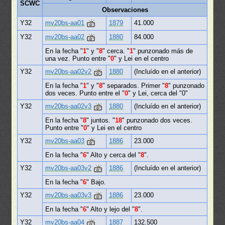
SCWC
Observaciones
Y32
mv20bs-aa01
1879
41.000
Y32
mv20bs-aa02
1880
84.000
En la fecha "
1
" y "
8
" cerca. "
1
" punzonado más de
una vez. Punto entre "
0
" y Lei en el centro
Y32
mv20bs-aa02v2
1880
(Incluído en el anterior)
En la fecha "
1
" y "
8
" separados. Primer "
8
" punzonado
dos veces. Punto entre el "
0
" y Lei, cerca del "0"
Y32
mv20bs-aa02v3
1880
(Incluído en el anterior)
En la fecha "
8
" juntos. "
18
" punzonado dos veces.
Punto entre "
0
" y Lei en el centro
Y32
mv20bs-aa03
1886
23.000
En la fecha "
6
" Alto y cerca del "
8
".
Y32
mv20bs-aa03v2
1886
(Incluído en el anterior)
En la fecha "
6
" Bajo.
Y32
mv20bs-aa03v3
1886
23.000
En la fecha "
6
" Alto y lejo del "
8
".
Y32
mv20bs-aa04
1887
132.500