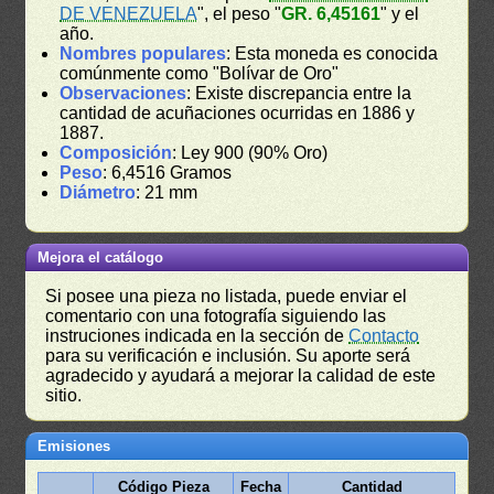
DE VENEZUELA
", el peso "
GR. 6,45161
" y el
año.
Nombres populares
: Esta moneda es conocida
comúnmente como "Bolívar de Oro"
Observaciones
: Existe discrepancia entre la
cantidad de acuñaciones ocurridas en 1886 y
1887.
Composición
: Ley 900 (90% Oro)
Peso
: 6,4516 Gramos
Diámetro
: 21 mm
Mejora el catálogo
Si posee una pieza no listada, puede enviar el
comentario con una fotografía siguiendo las
instruciones indicada en la sección de
Contacto
para su verificación e inclusión. Su aporte será
agradecido y ayudará a mejorar la calidad de este
sitio.
Emisiones
Código Pieza
Fecha
Cantidad