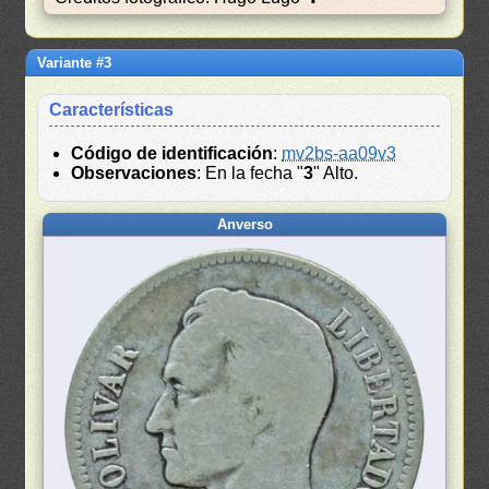
Variante #3
Características
Código de identificación
:
mv2bs-aa09v3
Observaciones
: En la fecha "
3
" Alto.
Anverso