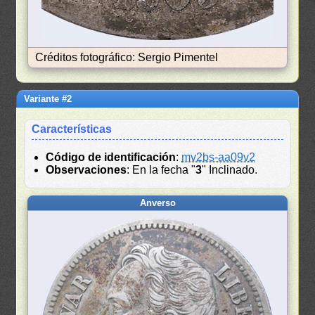
Créditos fotográfico: Sergio Pimentel
Variante #2
Características
Código de identificación
:
mv2bs-aa09v2
Observaciones
: En la fecha "
3
" Inclinado.
Anverso