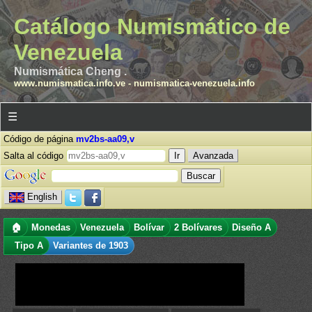
Catálogo Numismático de
Venezuela
Numismática Cheng .
www.numismatica.info.ve
-
numismatica-venezuela.info
☰
Código de página
mv2bs-aa09,v
Salta al código
Avanzada
English
🏠
Monedas
Venezuela
Bolívar
2 Bolívares
Diseño A
Tipo A
Variantes de 1903