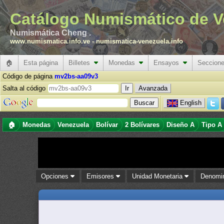
Catálogo Numismático de V
Numismática Cheng .
www.numismatica.info.ve
-
numismatica-venezuela.info
🏠
Esta página
Billetes
Monedas
Ensayos
Seccion
Código de página
mv2bs-aa09v3
Salta al código
Avanzada
English
🏠
Monedas
Venezuela
Bolívar
2 Bolívares
Diseño A
Tipo A
Opciones
Emisores
Unidad Monetaria
Denomi