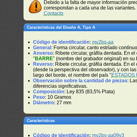
Debido a la falta de mayor información prec
correspondan a cada una de las variantes. 
Contacto
Características del Diseño A, Tipo A
Código de identificación
:
mv2bs-aa
General
: Forma circular, canto estríado contínuo
Anverso
: Ribete circular, gráfila dentada. En e
"
BARRE
" (nombre del grabador original) en su 
Reverso
: Ribete circular, gráfila dentada. En e
(desde la perspectiva del observador), y con las
largo del borde, el nombre del país "
ESTADOS 
Observación sobre la cantidad de piezas
: La
diferencias significativas.
Composición
: Ley 835 (83,5% Plata)
Peso
: 10 Gramos
Diámetro
: 27 mm
Características
Código de identificación
:
mv2bs-aa09v3