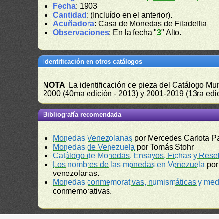
Fecha
: 1903
Cantidad
: (Incluído en el anterior).
Acuñadora
: Casa de Monedas de Filadelfia
Observaciones
: En la fecha "
3
" Alto.
Identificación en otros catálogos
NOTA
: La identificación de pieza del Catálogo M
2000 (40ma edición - 2013) y 2001-2019 (13ra edic
Bibliografía recomendada
Monedas Venezolanas
por Mercedes Carlota P
Monedas de Venezuela
por Tomás Stohr
Catálogo de Monedas, Ensayos, Fichas y Resel
Los nombres de las monedas en Venezuela
por
venezolanas.
Monedas conmemorativas, numismáticas y meda
conmemorativas.