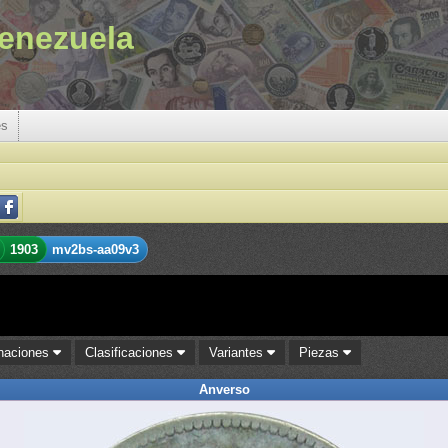
enezuela
es
1903
mv2bs-aa09v3
naciones
Clasificaciones
Variantes
Piezas
Anverso