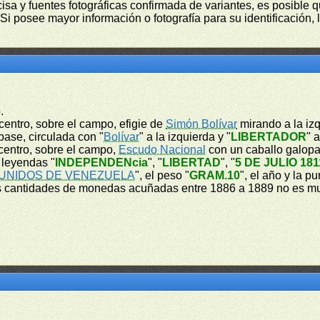
isa y fuentes fotográficas confirmada de variantes, es posible q
Si posee mayor información o fotografía para su identificación, 
.
l centro, sobre el campo, efigie de
Simón Bolívar
mirando a la izq
base, circulada con "
Bolívar
" a la izquierda y "
LIBERTADOR
" 
l centro, sobre el campo,
Escudo Nacional
con un caballo galopa
 leyendas "
INDEPENDENcia
", "
LIBERTAD
", "
5 DE JULIO 181
UNIDOS DE VENEZUELA
", el peso "
GRAM.10
", el año y la p
s cantidades de monedas acuñadas entre 1886 a 1889 no es muy