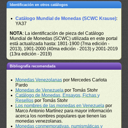
Identificación en otros catálogos
Catálogo Mundial de Monedas (SCWC Krause)
:
YA37
NOTA
: La identificación de pieza del Catálogo
Mundial de Monedas (SCWC) utilizada en este portal
está actualizada hasta: 1801-1900 (7ma edición -
2013), 1901-2000 (40ma edición - 2013) y 2001-2019
(13ra edición - 2019)
Bibliografía recomendada
Monedas Venezolanas
por Mercedes Carlota
Pardo
Monedas de Venezuela
por Tomás Stohr
Catálogo de Monedas, Ensayos, Fichas y
Resellos
por Tomás Stohr
Los nombres de las monedas en Venezuela
por
Marco Antonio Martínez para mayor información
acerca los nombres populares que tienen las
monedas venezolanas.
Monedas conmemorativas, numismáticas y