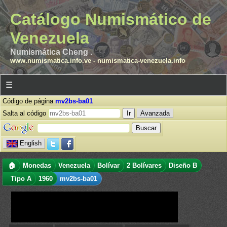
Catálogo Numismático de
Venezuela
Numismática Cheng .
www.numismatica.info.ve
-
numismatica-venezuela.info
☰
Código de página
mv2bs-ba01
Salta al código
Avanzada
English
🏠
Monedas
Venezuela
Bolívar
2 Bolívares
Diseño B
Tipo A
1960
mv2bs-ba01