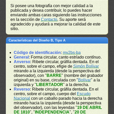
Si posee una fotografía con mejor calidad a la
publicada y desea contribuir, lo puedes hacer
enviando ambas caras siguiendo las instrucciones
en la sección de
Contacto
. Su aporte será
agradecido y ayudará a mejorar la calidad de este
sitio.
Características del Diseño B, Tipo A
Código de identificación
:
mv2bs-ba
General
: Forma circular, canto estríado contínuo.
Anverso
: Ribete circular, gráfila dentada. En el
centro, sobre el campo, efigie de
Simón Bolívar
mirando a la izquierda (desde la perspectiva del
observador), con "
BARRE
" (nombre del grabador
original) en su base, circulada con "
Bolívar
" a la
izquierda y "
LIBERTADOR
" a la derecha.
Reverso
: Ribete circular, gráfila dentada. En el
centro, sobre el campo, cuerpo del
Escudo
Nacional
con un caballo parado hacia la derecha
mirando hacia la izquierda (desde la perspectiva
del observador), con las leyendas "
19 DE ABRIL
DE 1810
", "
INDEPENDENCIA
", "
20 DE