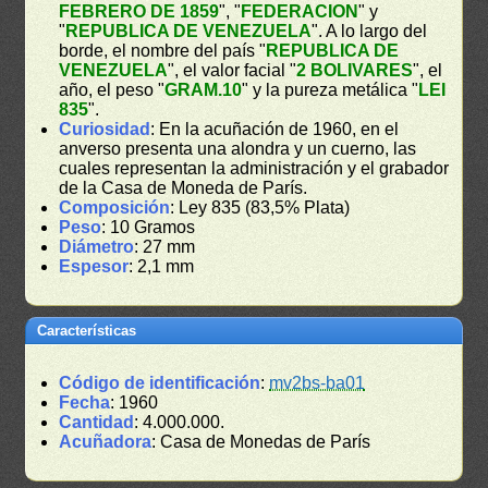
FEBRERO DE 1859
", "
FEDERACION
" y
"
REPUBLICA DE VENEZUELA
". A lo largo del
borde, el nombre del país "
REPUBLICA DE
VENEZUELA
", el valor facial "
2 BOLIVARES
", el
año, el peso "
GRAM.10
" y la pureza metálica "
LEI
835
".
Curiosidad
: En la acuñación de 1960, en el
anverso presenta una alondra y un cuerno, las
cuales representan la administración y el grabador
de la Casa de Moneda de París.
Composición
: Ley 835 (83,5% Plata)
Peso
: 10 Gramos
Diámetro
: 27 mm
Espesor
: 2,1 mm
Características
Código de identificación
:
mv2bs-ba01
Fecha
: 1960
Cantidad
: 4.000.000.
Acuñadora
: Casa de Monedas de París