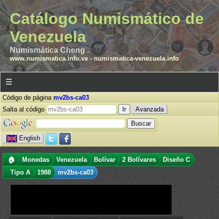
Catálogo Numismático de
Venezuela
Numismática Cheng .
www.numismatica.info.ve
-
numismatica-venezuela.info
☰
Código de página
mv2bs-ca03
Salta al código
Avanzada
English
🏠
Monedas
Venezuela
Bolívar
2 Bolívares
Diseño C
Tipo A
1988
mv2bs-ca03