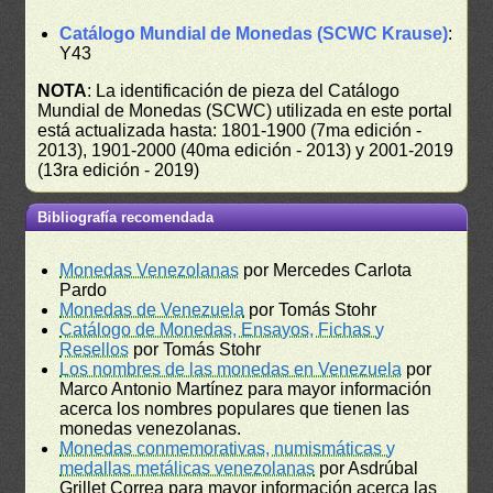
Catálogo Mundial de Monedas (SCWC Krause)
:
Y43
NOTA
: La identificación de pieza del Catálogo
Mundial de Monedas (SCWC) utilizada en este portal
está actualizada hasta: 1801-1900 (7ma edición -
2013), 1901-2000 (40ma edición - 2013) y 2001-2019
(13ra edición - 2019)
Bibliografía recomendada
Monedas Venezolanas
por Mercedes Carlota
Pardo
Monedas de Venezuela
por Tomás Stohr
Catálogo de Monedas, Ensayos, Fichas y
Resellos
por Tomás Stohr
Los nombres de las monedas en Venezuela
por
Marco Antonio Martínez para mayor información
acerca los nombres populares que tienen las
monedas venezolanas.
Monedas conmemorativas, numismáticas y
medallas metálicas venezolanas
por Asdrúbal
Grillet Correa para mayor información acerca las