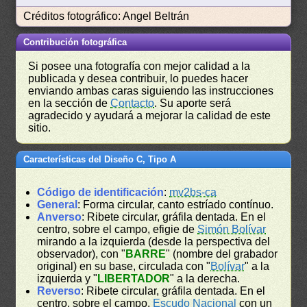
Créditos fotográfico: Angel Beltrán
Contribución fotográfica
Si posee una fotografía con mejor calidad a la
publicada y desea contribuir, lo puedes hacer
enviando ambas caras siguiendo las instrucciones
en la sección de
Contacto
. Su aporte será
agradecido y ayudará a mejorar la calidad de este
sitio.
Características del Diseño C, Tipo A
Código de identificación
:
mv2bs-ca
General
: Forma circular, canto estríado contínuo.
Anverso
: Ribete circular, gráfila dentada. En el
centro, sobre el campo, efigie de
Simón Bolívar
mirando a la izquierda (desde la perspectiva del
observador), con "
BARRE
" (nombre del grabador
original) en su base, circulada con "
Bolívar
" a la
izquierda y "
LIBERTADOR
" a la derecha.
Reverso
: Ribete circular, gráfila dentada. En el
centro, sobre el campo,
Escudo Nacional
con un