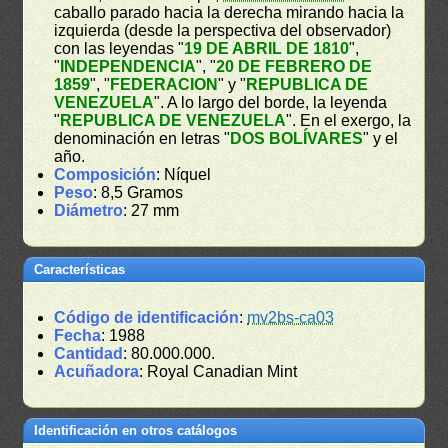
caballo parado hacia la derecha mirando hacia la
izquierda (desde la perspectiva del observador)
con las leyendas "
19 DE ABRIL DE 1810
",
"
INDEPENDENCIA
", "
20 DE FEBRERO DE
1859
", "
FEDERACION
" y "
REPUBLICA DE
VENEZUELA
". A lo largo del borde, la leyenda
"
REPUBLICA DE VENEZUELA
". En el exergo, la
denominación en letras "
DOS BOLÍVARES
" y el
año.
Composición
: Níquel
Peso
: 8,5 Gramos
Diámetro
: 27 mm
Características
Código de identificación
:
mv2bs-ca03
Fecha
: 1988
Cantidad
: 80.000.000.
Acuñadora
: Royal Canadian Mint
Identificación en otros catálogos