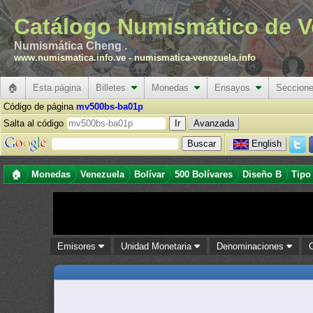
Catálogo Numismático de V
Numismática Cheng .
www.numismatica.info.ve
-
numismatica-venezuela.info
🏠
Esta página
Billetes
Monedas
Ensayos
Seccion
Código de página
mv500bs-ba01p
Salta al código
Avanzada
English
🏠
Monedas
Venezuela
Bolívar
500 Bolívares
Diseño B
Tipo
Emisores
Unidad Monetaria
Denominaciones