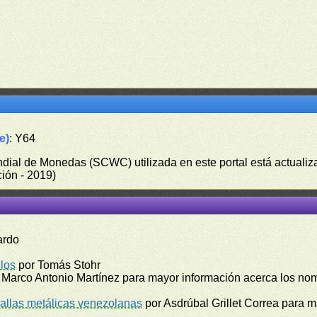
e)
: Y64
undial de Monedas (SCWC) utilizada en este portal está actuali
ión - 2019)
ardo
los
por Tomás Stohr
 Marco Antonio Martínez para mayor información acerca los no
llas metálicas venezolanas
por Asdrúbal Grillet Correa para 