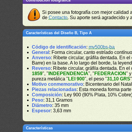
Contribución fotográfica
Si posee una fotografía con mejor calidad 
de
Contacto
. Su aporte será agradecido y a
Características del Diseño B, Tipo A
Código de identificación
:
mv500bs-ba
General
: Forma circular, canto estríado contínuo
Anverso
: Ribete circular, gráfila dentada. En e
Barre) en la base. A lo largo del borde, la leyend
Reverso
: Ribete circular, gráfila dentada. En e
1859
", "
INDEPENDENCIA
", "
FEDERACION
" y
pureza metálica "
LEI 900
", el peso "
31,10 GRS
Motivo conmemorativo
: Bicentenario del Nata
Piezas relacionadas
: Esta moneda forma parte
Composición
: Ley 900 (90% Plata, 10% Cobre
Peso
: 31,1 Gramos
Diámetro
: 35 mm
Espesor
: 3,63 mm
Características