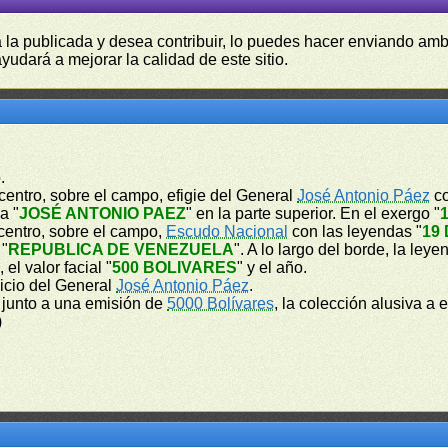
a la publicada y desea contribuir, lo puedes hacer enviando amb
yudará a mejorar la calidad de este sitio.
.
l centro, sobre el campo, efigie del General
José Antonio Páez
co
a "
JOSÉ ANTONIO PAEZ
" en la parte superior. En el exergo "
l centro, sobre el campo,
Escudo Nacional
con las leyendas "
19
 "
REPUBLICA DE VENEZUELA
". A lo largo del borde, la leye
", el valor facial "
500 BOLIVARES
" y el año.
licio del General
José Antonio Páez
.
 junto a una emisión de
5000 Bolívares
, la colección alusiva a 
)