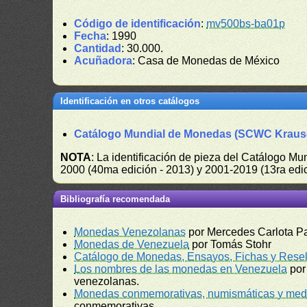
Código de identificación
:
mv500bs-ba01p
Fecha
: 1990
Cantidad
: 30.000.
Acuñadora
: Casa de Monedas de México
Identificación en otros catálogos
Catálogo Mundial de Monedas (SCWC Kraus
NOTA
: La identificación de pieza del Catálogo M
2000 (40ma edición - 2013) y 2001-2019 (13ra edic
Bibliografía recomendada
Monedas Venezolanas
por Mercedes Carlota P
Monedas de Venezuela
por Tomás Stohr
Catálogo de Monedas, Ensayos, Fichas y Resel
Los nombres de las monedas en Venezuela
por
venezolanas.
Monedas conmemorativas, numismáticas y meda
conmemorativas.