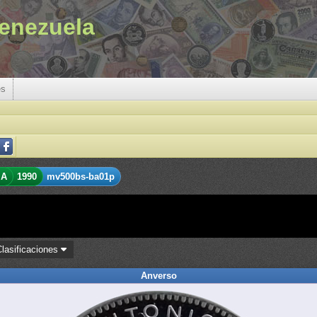
enezuela
es
 A
1990
mv500bs-ba01p
Clasificaciones
Anverso