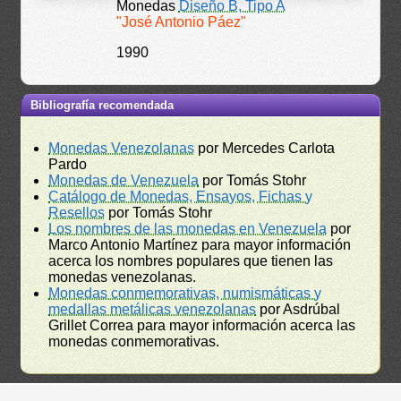
Monedas
Diseño B, Tipo A
"José Antonio Páez"
1990
Bibliografía recomendada
Monedas Venezolanas
por Mercedes Carlota
Pardo
Monedas de Venezuela
por Tomás Stohr
Catálogo de Monedas, Ensayos, Fichas y
Resellos
por Tomás Stohr
Los nombres de las monedas en Venezuela
por
Marco Antonio Martínez para mayor información
acerca los nombres populares que tienen las
monedas venezolanas.
Monedas conmemorativas, numismáticas y
medallas metálicas venezolanas
por Asdrúbal
Grillet Correa para mayor información acerca las
monedas conmemorativas.