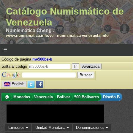
Catálogo Numismático de
Venezuela
Numismática Cheng .
www.numismatica.info.ve
-
numismatica-venezuela.info
☰
Código de página
mv500bs-b
Salta al código
Avanzada
English
🏠
Monedas
Venezuela
Bolívar
500 Bolívares
Diseño B
Emisores
Unidad Monetaria
Denominaciones