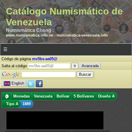
Catálogo Numismático de
Venezuela
Numismática Cheng .
www.numismatica.info.ve
-
numismatica-venezuela.info
☰
Código de página
mv5bs-aa05@
Salta al código
Avanzada
English
🏠
Monedas
Venezuela
Bolívar
5 Bolívares
Diseño A
Tipo A
1889