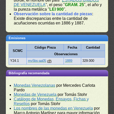
borde, el nombre del país "
ESTADOS UNIDOS
DE VENEZUELA
", el peso "
GRAM. 25
", el año y
la pureza metálica "
LEI 900
".
Observación sobre la cantidad de piezas
:
Existe discrepancias entre la cantidad de
acuñaciones ocurridas en 1886 y 1887.
Emisiones
Código Pieza
Fecha
Cantidad
SCWC
Observaciones
Y24.1
mv5bs-aa05
1889
329.000
Bibliografía recomendada
Monedas Venezolanas
por Mercedes Carlota
Pardo
Monedas de Venezuela
por Tomás Stohr
Catálogo de Monedas, Ensayos, Fichas y
Resellos
por Tomás Stohr
Los nombres de las monedas en Venezuela
por
Marco Antonio Martínez para mayor información