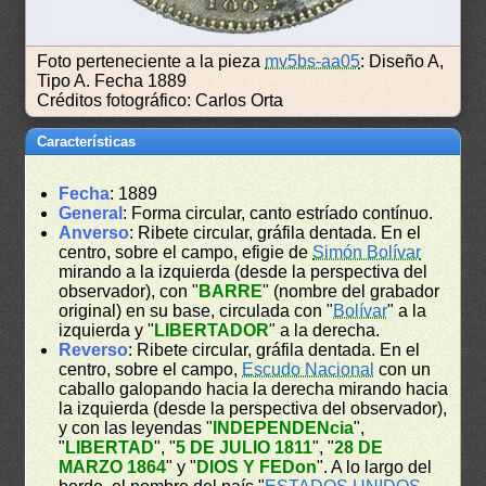
Foto perteneciente a la pieza
mv5bs-aa05
: Diseño A,
Tipo A. Fecha 1889
Créditos fotográfico: Carlos Orta
Características
Fecha
: 1889
General
: Forma circular, canto estríado contínuo.
Anverso
: Ribete circular, gráfila dentada. En el
centro, sobre el campo, efigie de
Simón Bolívar
mirando a la izquierda (desde la perspectiva del
observador), con "
BARRE
" (nombre del grabador
original) en su base, circulada con "
Bolívar
" a la
izquierda y "
LIBERTADOR
" a la derecha.
Reverso
: Ribete circular, gráfila dentada. En el
centro, sobre el campo,
Escudo Nacional
con un
caballo galopando hacia la derecha mirando hacia
la izquierda (desde la perspectiva del observador),
y con las leyendas "
INDEPENDENcia
",
"
LIBERTAD
", "
5 DE JULIO 1811
", "
28 DE
MARZO 1864
" y "
DIOS Y FEDon
". A lo largo del