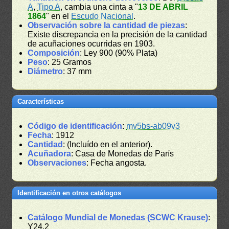
A
,
Tipo A
, cambia una cinta a "
13 DE ABRIL
1864
" en el
Escudo Nacional
.
Observación sobre la cantidad de piezas
:
Existe discrepancia en la precisión de la cantidad
de acuñaciones ocurridas en 1903.
Composición
: Ley 900 (90% Plata)
Peso
: 25 Gramos
Diámetro
: 37 mm
Características
Código de identificación
:
mv5bs-ab09v3
Fecha
: 1912
Cantidad
: (Incluído en el anterior).
Acuñadora
: Casa de Monedas de París
Observaciones
: Fecha angosta.
Identificación en otros catálogos
Catálogo Mundial de Monedas (SCWC Krause)
:
Y24.2