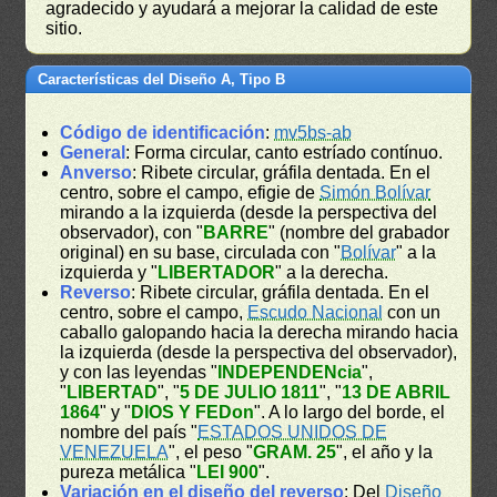
agradecido y ayudará a mejorar la calidad de este
sitio.
Características del Diseño A, Tipo B
Código de identificación
:
mv5bs-ab
General
: Forma circular, canto estríado contínuo.
Anverso
: Ribete circular, gráfila dentada. En el
centro, sobre el campo, efigie de
Simón Bolívar
mirando a la izquierda (desde la perspectiva del
observador), con "
BARRE
" (nombre del grabador
original) en su base, circulada con "
Bolívar
" a la
izquierda y "
LIBERTADOR
" a la derecha.
Reverso
: Ribete circular, gráfila dentada. En el
centro, sobre el campo,
Escudo Nacional
con un
caballo galopando hacia la derecha mirando hacia
la izquierda (desde la perspectiva del observador),
y con las leyendas "
INDEPENDENcia
",
"
LIBERTAD
", "
5 DE JULIO 1811
", "
13 DE ABRIL
1864
" y "
DIOS Y FEDon
". A lo largo del borde, el
nombre del país "
ESTADOS UNIDOS DE
VENEZUELA
", el peso "
GRAM. 25
", el año y la
pureza metálica "
LEI 900
".
Variación en el diseño del reverso
: Del
Diseño