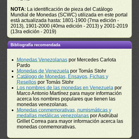
NOTA
: La identificación de pieza del Catálogo
Mundial de Monedas (SCWC) utilizada en este portal
está actualizada hasta: 1801-1900 (7ma edición -
2013), 1901-2000 (40ma edición - 2013) y 2001-2019
(13ra edición - 2019)
Bibliografía recomendada
Monedas Venezolanas
por Mercedes Carlota
Pardo
Monedas de Venezuela
por Tomás Stohr
Catálogo de Monedas, Ensayos, Fichas y
Resellos
por Tomás Stohr
Los nombres de las monedas en Venezuela
por
Marco Antonio Martínez para mayor información
acerca los nombres populares que tienen las
monedas venezolanas.
Monedas conmemorativas, numismáticas y
medallas metálicas venezolanas
por Asdrúbal
Grillet Correa para mayor información acerca las
monedas conmemorativas.