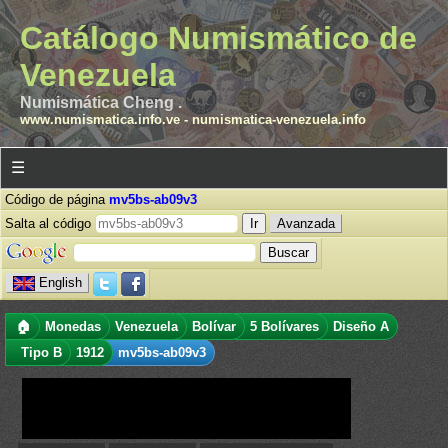
Catálogo Numismático de
Venezuela
Numismática Cheng .
www.numismatica.info.ve
-
numismatica-venezuela.info
☰
Código de página
mv5bs-ab09v3
Salta al código
Avanzada
English
🏠
Monedas
Venezuela
Bolívar
5 Bolívares
Diseño A
Tipo B
1912
mv5bs-ab09v3