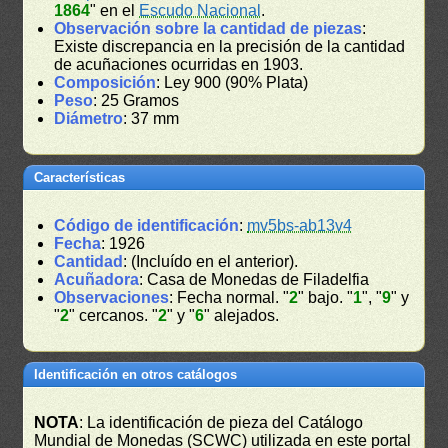
1864
" en el
Escudo Nacional
.
Observación sobre la cantidad de piezas
:
Existe discrepancia en la precisión de la cantidad
de acuñaciones ocurridas en 1903.
Composición
: Ley 900 (90% Plata)
Peso
: 25 Gramos
Diámetro
: 37 mm
Características
Código de identificación
:
mv5bs-ab13v4
Fecha
: 1926
Cantidad
: (Incluído en el anterior).
Acuñadora
: Casa de Monedas de Filadelfia
Observaciones
: Fecha normal. "
2
" bajo. "
1
", "
9
" y
"
2
" cercanos. "
2
" y "
6
" alejados.
Identificación en otros catálogos
NOTA
: La identificación de pieza del Catálogo
Mundial de Monedas (SCWC) utilizada en este portal