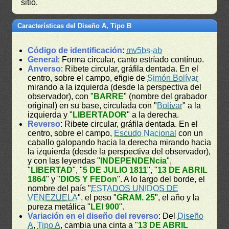
sitio.
Características del Diseño A, Tipo B
Código de identificación
:
mv5bs-ab
General
: Forma circular, canto estríado contínuo.
Anverso
: Ribete circular, gráfila dentada. En el
centro, sobre el campo, efigie de
Simón Bolívar
mirando a la izquierda (desde la perspectiva del
observador), con "
BARRE
" (nombre del grabador
original) en su base, circulada con "
Bolívar
" a la
izquierda y "
LIBERTADOR
" a la derecha.
Reverso
: Ribete circular, gráfila dentada. En el
centro, sobre el campo,
Escudo Nacional
con un
caballo galopando hacia la derecha mirando hacia
la izquierda (desde la perspectiva del observador),
y con las leyendas "
INDEPENDENcia
",
"
LIBERTAD
", "
5 DE JULIO 1811
", "
13 DE ABRIL
1864
" y "
DIOS Y FEDon
". A lo largo del borde, el
nombre del país "
ESTADOS UNIDOS DE
VENEZUELA
", el peso "
GRAM. 25
", el año y la
pureza metálica "
LEI 900
".
Variación en el diseño del reverso
: Del
Diseño
A
,
Tipo A
, cambia una cinta a "
13 DE ABRIL