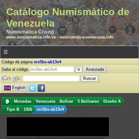
Catálogo Numismático de
Venezuela
Numismática Cheng .
www.numismatica.info.ve
-
numismatica-venezuela.info
☰
Código de página
mv5bs-ab13v4
Salta al código
Avanzada
English
🏠
Monedas
Venezuela
Bolívar
5 Bolívares
Diseño A
Tipo B
1926
mv5bs-ab13v4