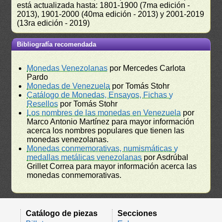
está actualizada hasta: 1801-1900 (7ma edición -
2013), 1901-2000 (40ma edición - 2013) y 2001-2019
(13ra edición - 2019)
Bibliografía recomendada
Monedas Venezolanas
por Mercedes Carlota
Pardo
Monedas de Venezuela
por Tomás Stohr
Catálogo de Monedas, Ensayos, Fichas y
Resellos
por Tomás Stohr
Los nombres de las monedas en Venezuela
por
Marco Antonio Martínez para mayor información
acerca los nombres populares que tienen las
monedas venezolanas.
Monedas conmemorativas, numismáticas y
medallas metálicas venezolanas
por Asdrúbal
Grillet Correa para mayor información acerca las
monedas conmemorativas.
Catálogo de piezas
Secciones